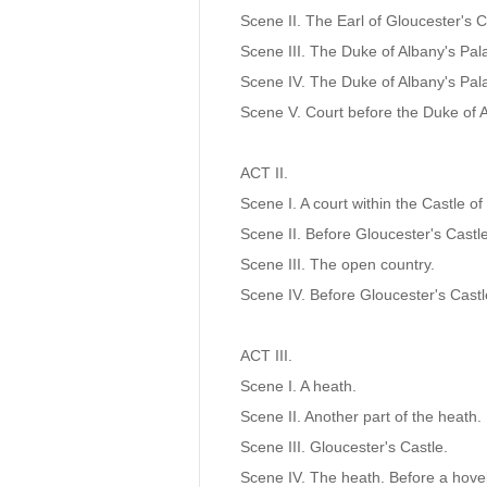
Scene II. The Earl of Gloucester's Ca
Scene III. The Duke of Albany's Pala
Scene IV. The Duke of Albany's Pala
Scene V. Court before the Duke of A
ACT II.

Scene I. A court within the Castle of 
Scene II. Before Gloucester's Castle.
Scene III. The open country.

Scene IV. Before Gloucester's Castle
ACT III. 

Scene I. A heath.

Scene II. Another part of the heath.

Scene III. Gloucester's Castle.

Scene IV. The heath. Before a hovel.