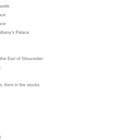
stle.

ce.

ce.

lbany's Palace.

the Earl of Gloucester.



; Kent in the stocks.


