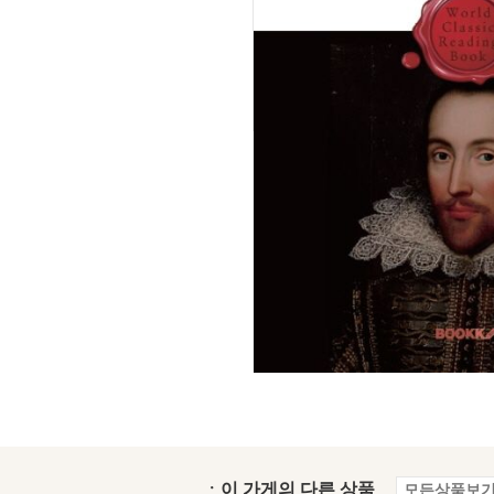
ㆍ이 가게의 다른 상품
모든상품보기