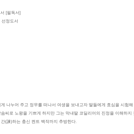
 [필독서]

천 선정도서

게 나누어 주고 정무를 떠나서 여생을 보내고자 딸들에게 효심을 시험해 본
말솜씨로 노왕을 기쁘게 하지만 그는 막내딸 코딜리어의 진정을 이해하지 
간(諫)하는 충신 켄트 백작까지 추방한다.
