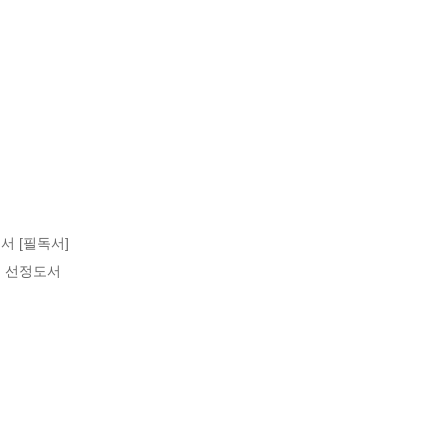
 [필독서]

천 선정도서
