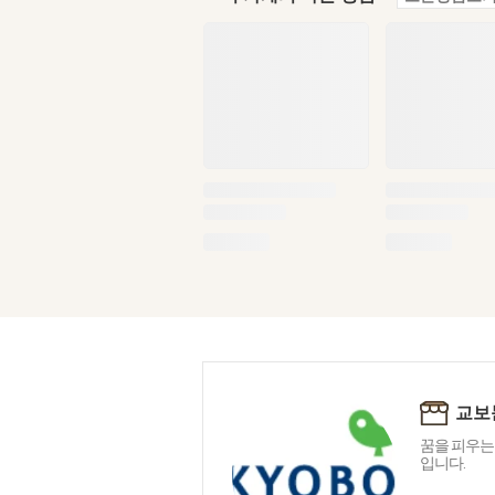
교보
꿈을 피우는
입니다.