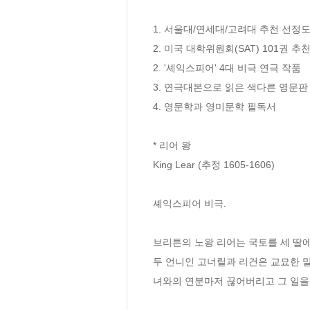
1. 서울대/연세대/고려대 추천 선정도서
2. 미국 대학위원회(SAT) 101권 추
2. '셰익스피어' 4대 비극 연극 작품

3. 연극대본으로 읽은 색다른 영문판

4. 영문학과 영미문학 필독서

* 리어 왕

King Lear (추정 1605-1606)

셰익스피어 비극.

브리튼의 노왕 리어는 국토를 세 딸에
두 언니인 고너릴과 리건은 교묘한 
녀와의 연분마저 끊어버리고 그 일을 