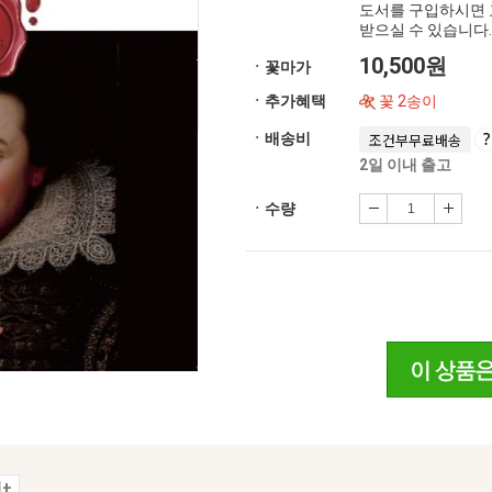
도서를 구입하시면 
받으실 수 있습니다.
10,500원
ㆍ꽃마가
ㆍ추가혜택
꽃 2송이
ㆍ배송비
조건부무료배송
2일 이내 출고
ㆍ수량
+