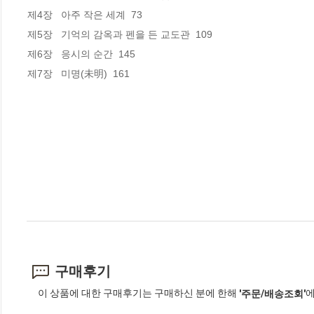
제4장   아주 작은 세계  73

제5장   기억의 감옥과 펜을 든 교도관  109

제6장   응시의 순간  145

제7장   미명(未明)  161
구매후기
이 상품에 대한 구매후기는 구매하신 분에 한해
에
'주문/배송조회'