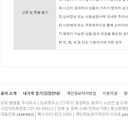
4) 시간이 경과하여 상품의 가치가 현저히 감
교환 및 환불 불가
5) 상세정보 또는 사용설명서에 안내된 주의사
6) 사전예약 또는 주문제작으로 통해 소비자
7) 복제가 가능한 상품 등의 포장을 훼손한 경
8) 맛, 향, 색 등 단순 기호차이에 의한 경우
꽃마 소개
내가게 열기(입점안내)
개인정보처리방침
이용약관
찾
상호:올블룸 주식회사 | 도로명주소:(27453) 충청북도 충주시 노은면 솔고개로 
사업자등록번호:105-86-84013 | 업태 및 종목:소매/전자상거래 | 통신판매
대표전화:
| 팩스:043-853-3384 | 개인정보관리책임자:이승호
1644-8422
pr