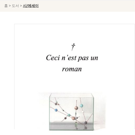
>
>
홈
도서
시/에세이