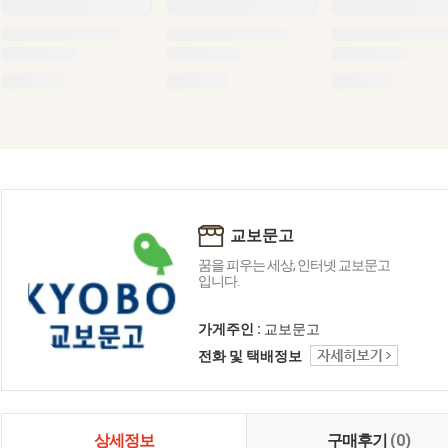
교보문고
꿈을 피우는 세상, 인터넷 교보문고
입니다.
가게주인 :
교보문고
전화 및 택배정보
상세정보
구매후기
(0)