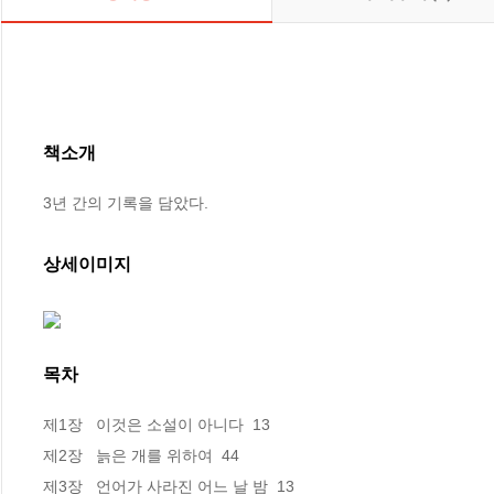
책소개
3년 간의 기록을 담았다.
상세이미지
목차
제1장   이것은 소설이 아니다  13

제2장   늙은 개를 위하여  44

제3장   언어가 사라진 어느 날 밤  13
