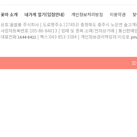
꽃마 소개
내가게 열기(입점안내)
개인정보처리방침
이용약관
찾
상호:올블룸 주식회사 | 도로명주소:(27453) 충청북도 충주시 노은면 솔고개로 
사업자등록번호:105-86-84013 | 업태 및 종목:소매/전자상거래 | 통신판매
대표전화:
| 팩스:043-853-3384 | 개인정보관리책임자:이승호
1644-8422
pr
모