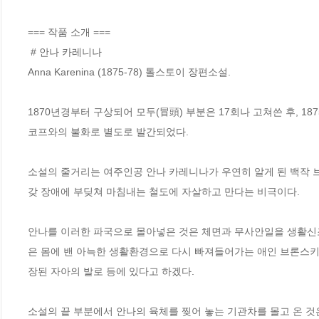
=== 작품 소개 ===

 # 안나 카레니나

Anna Karenina (1875-78) 톨스토이 장편소설.

1870년경부터 구상되어 모두(冒頭) 부분은 17회나 고쳐쓴 후, 1
코프와의 불화로 별도로 발간되었다. 

소설의 줄거리는 여주인공 안나 카레니나가 우연히 알게 된 백작 
갖 장애에 부딪쳐 마침내는 철도에 자살하고 만다는 비극이다. 

안나를 이러한 파국으로 몰아넣은 것은 체면과 무사안일을 생활신조
은 몸에 밴 아늑한 생활환경으로 다시 빠져들어가는 애인 브론스키와
장된 자아의 발로 등에 있다고 하겠다. 

소설의 끝 부분에서 안나의 육체를 찢어 놓는 기관차를 몰고 온 것