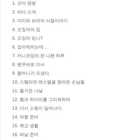
1. 꼬마 영웅                       

2. 바다 소개                        

3. 미미와 보라의 서찰이야기          

4. 오징어의 집                     

5. 오징어 믿니?                   

6. 잡아먹히는데....                  

7. 카니코양의 운 나쁜 하루          

8. 벤쿠버로 이사                      

9. 할머니가 오셨다.                 

10. 스텔라와 에스텔을 찾아온 손님들  

11. 즐거운 나날                     

12. 톰과 하이라를 그리워하며         

13. 다시 소동이 일어나다.            

14. 여행 준비                      

15. 학교 생활                      

16. 떠날 준비                      
