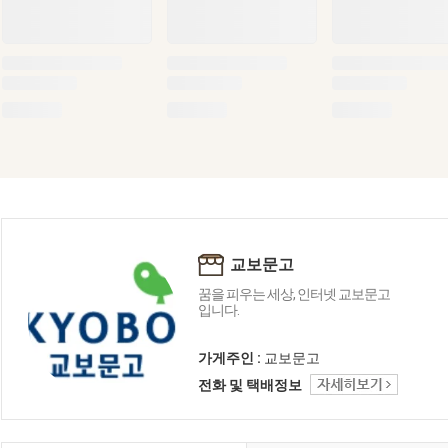
교보문고
꿈을 피우는 세상, 인터넷 교보문고
입니다.
가게주인 :
교보문고
전화 및 택배정보