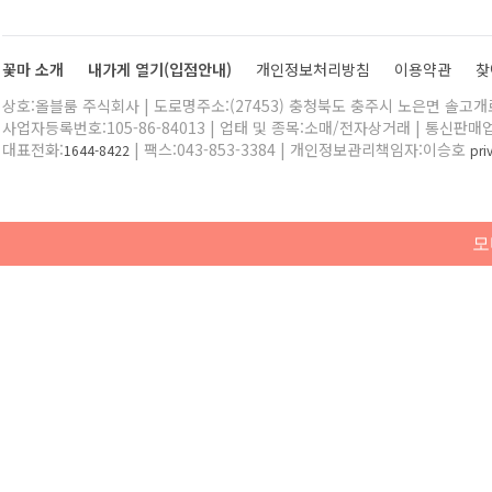
꽃마 소개
내가게 열기(입점안내)
개인정보처리방침
이용약관
찾
상호:올블룸 주식회사 | 도로명주소:(27453) 충청북도 충주시 노은면 솔고개로 
사업자등록번호:105-86-84013 | 업태 및 종목:소매/전자상거래 | 통신판매
대표전화:
| 팩스:043-853-3384 | 개인정보관리책임자:이승호
1644-8422
pr
모