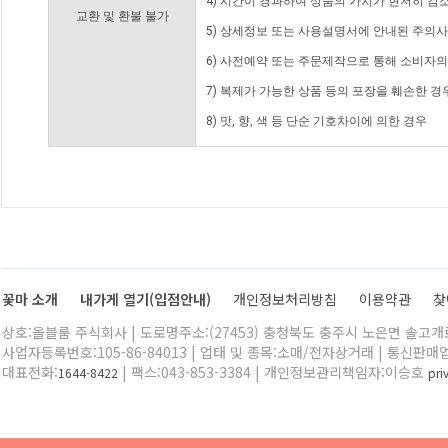
4) 시간이 경과하여 상품의 가치가 현저히 감
교환 및 환불 불가
5) 상세정보 또는 사용설명서에 안내된 주의사
6) 사전예약 또는 주문제작으로 통해 소비자
7) 복제가 가능한 상품 등의 포장을 훼손한 경
8) 맛, 향, 색 등 단순 기호차이에 의한 경우
꽃마 소개
내가게 열기(입점안내)
개인정보처리방침
이용약관
찾
상호:올블룸 주식회사 | 도로명주소:(27453) 충청북도 충주시 노은면 솔고개로 
사업자등록번호:105-86-84013 | 업태 및 종목:소매/전자상거래 | 통신판매
대표전화:
| 팩스:043-853-3384 | 개인정보관리책임자:이승호
1644-8422
pr