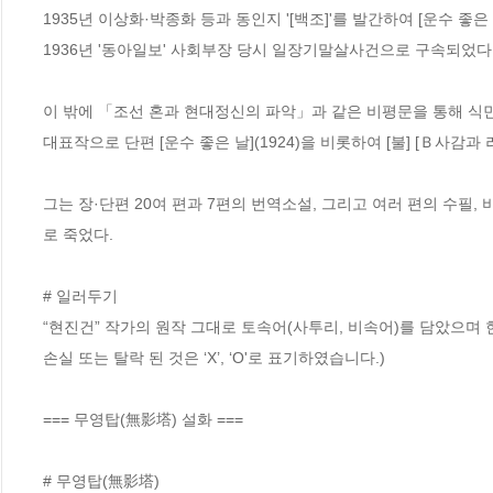
1935년 이상화·박종화 등과 동인지 '[백조]'를 발간하여 [운수 좋
1936년 '동아일보' 사회부장 당시 일장기말살사건으로 구속되었다. 
이 밖에 「조선 혼과 현대정신의 파악」과 같은 비평문을 통해 식민
대표작으로 단편 [운수 좋은 날](1924)을 비롯하여 [불] [Ｂ사감과
그는 장·단편 20여 편과 7편의 번역소설, 그리고 여러 편의 수필,
로 죽었다.

# 일러두기

“현진건” 작가의 원작 그대로 토속어(사투리, 비속어)를 담았으며
손실 또는 탈락 된 것은 ‘X’, ‘O'로 표기하였습니다.)

=== 무영탑(無影塔) 설화 ===

# 무영탑(無影塔)
