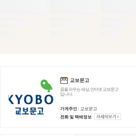
교보문고
꿈을 피우는 세상, 인터넷 교보문고
입니다.
가게주인 :
교보문고
전화 및 택배정보