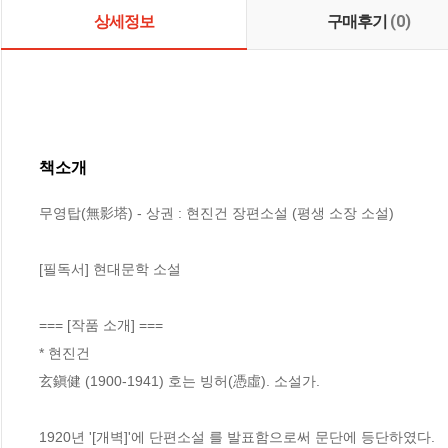
상세정보
구매후기
(0)
책소개
무영탑(無影塔) - 상권 : 현진건 장편소설 (평생 소장 소설)

[필독서] 현대문학 소설

=== [작품 소개] ===

* 현진건

玄鎭健 (1900-1941) 호는 빙허(憑虛). 소설가.

1920년 '[개벽]'에 단편소설 를 발표함으로써 문단에 등단하였다. 
