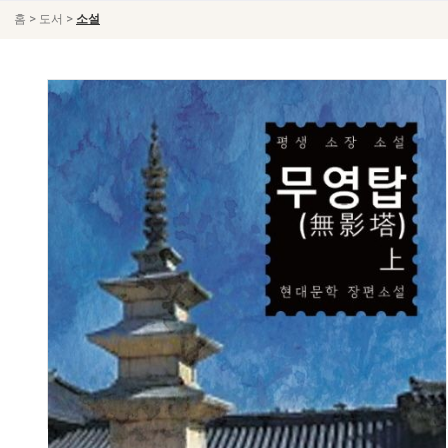
>
>
홈
도서
소설