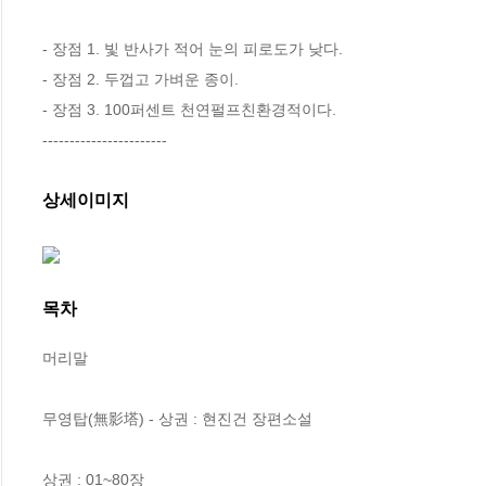
- 장점 1. 빛 반사가 적어 눈의 피로도가 낮다.

- 장점 2. 두껍고 가벼운 종이.

- 장점 3. 100퍼센트 천연펄프친환경적이다.

-----------------------
상세이미지
목차
머리말

무영탑(無影塔) - 상권 : 현진건 장편소설 

상권 : 01~80장
