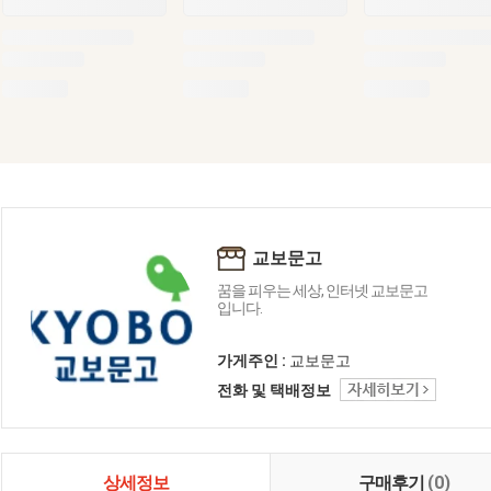
교보문고
꿈을 피우는 세상, 인터넷 교보문고
입니다.
가게주인 :
교보문고
전화 및 택배정보
상세정보
구매후기
(0)