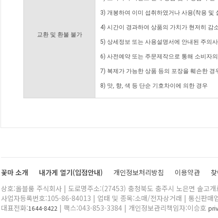
3) 개봉하여 이미 섭취하였거나 사용(착용 및 
4) 시간이 경과하여 상품의 가치가 현저히 감
교환 및 환불 불가
5) 상세정보 또는 사용설명서에 안내된 주의사
6) 사전예약 또는 주문제작으로 통해 소비자
7) 복제가 가능한 상품 등의 포장을 훼손한 경
8) 맛, 향, 색 등 단순 기호차이에 의한 경우
꽃마 소개
내가게 열기(입점안내)
개인정보처리방침
이용약관
찾
상호:올블룸 주식회사 | 도로명주소:(27453) 충청북도 충주시 노은면 솔고개로 
사업자등록번호:105-86-84013 | 업태 및 종목:소매/전자상거래 | 통신판매
대표전화:
| 팩스:043-853-3384 | 개인정보관리책임자:이승호
1644-8422
pr