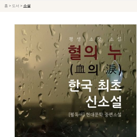
>
>
홈
도서
소설