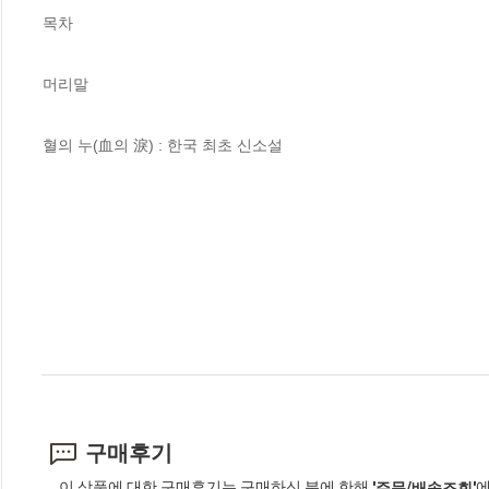
목차

머리말

혈의 누(血의 淚) : 한국 최초 신소설
구매후기
이 상품에 대한 구매후기는 구매하신 분에 한해
에
'주문/배송조회'