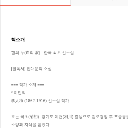
책소개
혈의 누(血의 淚) : 한국 최초 신소설

[필독서] 현대문학 소설

=== 작가 소개 ===

* 이인직

李人稙 (1862-1916) 신소설 작가.

호는 국초(菊初). 경기도 이천(利川) 출생으로 갑오경장 후 조중
소양과 지식을 얻었다.
