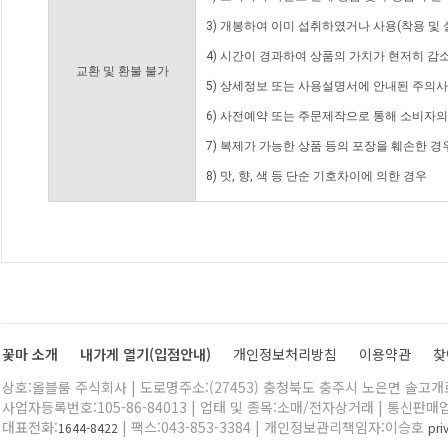
3) 개봉하여 이미 섭취하였거나 사용(착용 및 
4) 시간이 경과하여 상품의 가치가 현저히 감
교환 및 환불 불가
5) 상세정보 또는 사용설명서에 안내된 주의사
6) 사전예약 또는 주문제작으로 통해 소비자
7) 복제가 가능한 상품 등의 포장을 훼손한 경
8) 맛, 향, 색 등 단순 기호차이에 의한 경우
꽃마 소개
내가게 열기(입점안내)
개인정보처리방침
이용약관
찾
상호:올블룸 주식회사 | 도로명주소:(27453) 충청북도 충주시 노은면 솔고개로 
사업자등록번호:105-86-84013 | 업태 및 종목:소매/전자상거래 | 통신판매
대표전화:
| 팩스:043-853-3384 | 개인정보관리책임자:이승호
1644-8422
pr