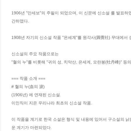
1906년 "만세보"의 주필이 되었으며, 이 신문에 신소설 를 발표하였
간하였다. 

1908년 자기의 신소설 작품 "은세계"를 원각사(圓覺社) 무대에서 
신소설의 주요 작품으로는

"혈의 누"를 비롯해 "귀의 성, 치악산, 은세계, 모란봉(牡丹峰)" 등
=== 작품 소개 ===

# 혈의 누(血의 淚)

(1906년) 에 연재된 신소설. 

이인직이 지은 우리나라 최초의 신소설 작품. 

이 작품을 계기로 한국 소설은 형식 및 내용에 있어서 구소설의 낡
운 계기가 마련되었다. 
