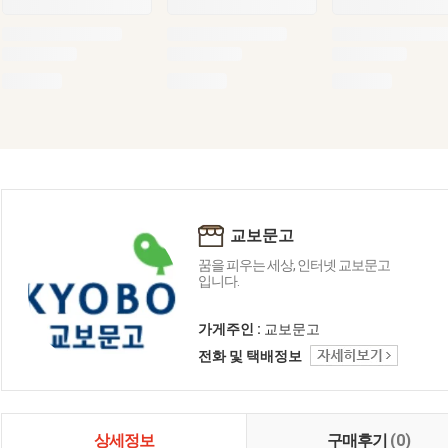
교보문고
꿈을 피우는 세상, 인터넷 교보문고
입니다.
가게주인 :
교보문고
전화 및 택배정보
상세정보
구매후기
(0)