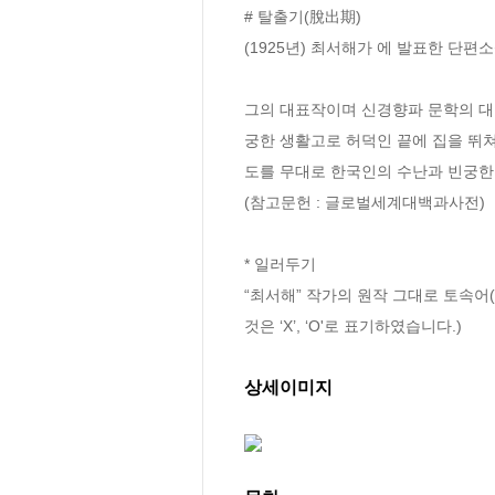
# 탈출기(脫出期)

(1925년) 최서해가 에 발표한 단편소설
그의 대표작이며 신경향파 문학의 대표
궁한 생활고로 허덕인 끝에 집을 뛰쳐
도를 무대로 한국인의 수난과 빈궁한 
(참고문헌 : 글로벌세계대백과사전)

* 일러두기

“최서해” 작가의 원작 그대로 토속어
것은 ‘X’, ‘O'로 표기하였습니다.)
상세이미지