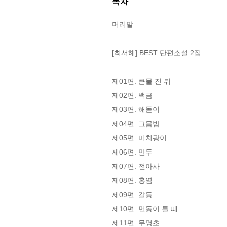
목차
머리말

[최서해] BEST 단편소설 2집

제01편. 큰물 진 뒤

제02편. 백금

제03편. 해돋이

제04편. 그믐밤

제05편. 미치광이

제06편. 만두

제07편. 전아사

제08편. 홍염

제09편. 갈등

제10편. 먼동이 틀 때

제11편. 무명초