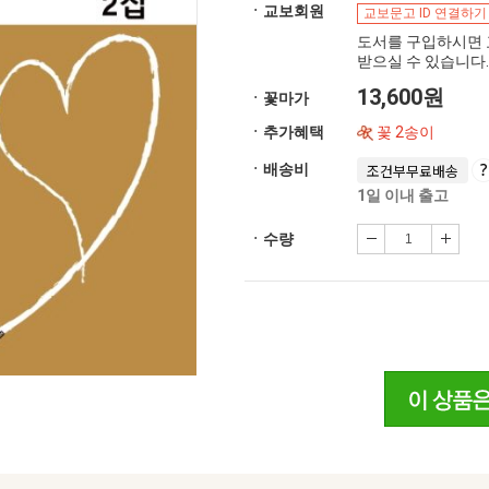
ㆍ교보회원
교보문고 ID 연결하기
도서를 구입하시면 
받으실 수 있습니다.
13,600원
ㆍ꽃마가
ㆍ추가혜택
꽃 2송이
ㆍ배송비
조건부무료배송
1일 이내 출고
ㆍ수량