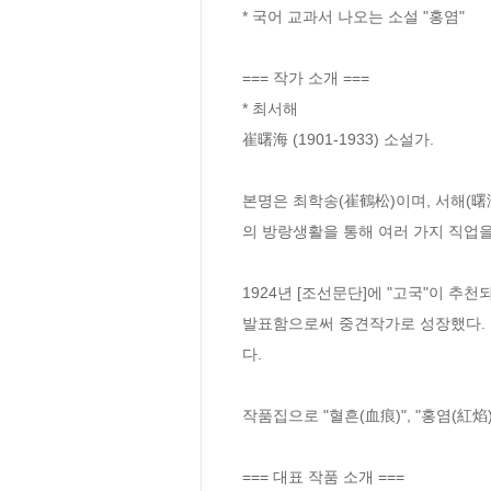
* 국어 교과서 나오는 소설 "홍염"

=== 작가 소개 ===

* 최서해

崔曙海 (1901-1933) 소설가.

본명은 최학송(崔鶴松)이며, 서해(曙海
의 방랑생활을 통해 여러 가지 직업을
1924년 [조선문단]에 "고국"이 추천되
발표함으로써 중견작가로 성장했다. 
다. 

작품집으로 "혈흔(血痕)", "홍염(紅焰)"
=== 대표 작품 소개 ===
