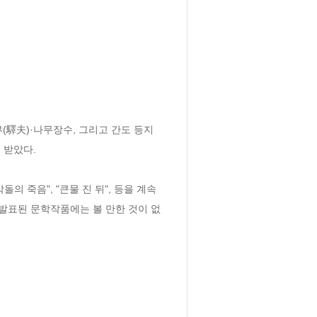
부(驛夫)·나무장수, 그리고 간도 등지
았다. 

의 죽음", "큰물 진 뒤", 등을 계속 
발표된 문학작품에는 볼 만한 것이 없