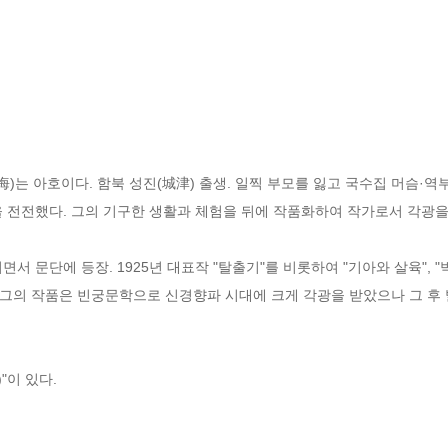
)는 아호이다. 함북 성진(城津) 출생. 일찍 부모를 잃고 국수집 머슴·역
 전전했다. 그의 기구한 생활과 체험을 뒤에 작품화하여 작가로서 각광을 받
면서 문단에 등장. 1925년 대표작 "탈출기"를 비롯하여 "기아와 살육", "박돌
그의 작품은 빈궁문학으로 신경향파 시대에 크게 각광을 받았으나 그 후 
이 있다. 
