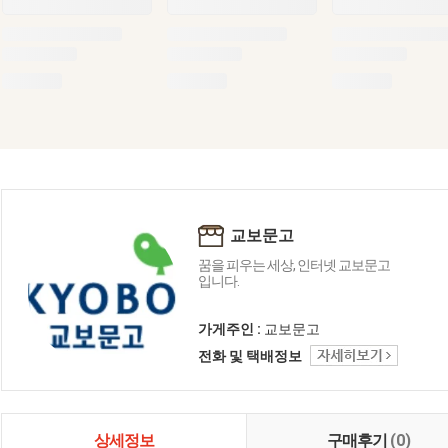
교보문고
꿈을 피우는 세상, 인터넷 교보문고
입니다.
가게주인 :
교보문고
전화 및 택배정보
상세정보
구매후기
(0)