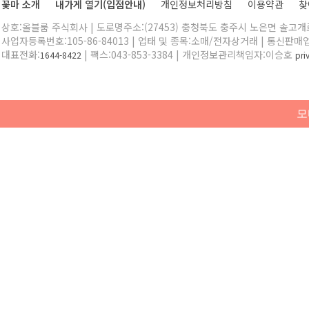
꽃마 소개
내가게 열기(입점안내)
개인정보처리방침
이용약관
찾
상호:올블룸 주식회사 | 도로명주소:(27453) 충청북도 충주시 노은면 솔고개로 
사업자등록번호:105-86-84013 | 업태 및 종목:소매/전자상거래 | 통신판매
대표전화:
| 팩스:043-853-3384 | 개인정보관리책임자:이승호
1644-8422
pr
모