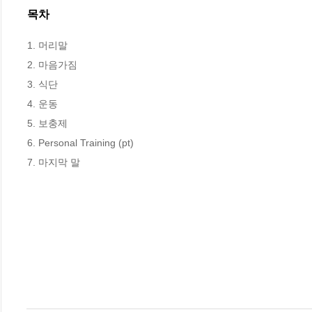
목차
1. 머리말

2. 마음가짐

3. 식단

4. 운동

5. 보충제 

6. Personal Training (pt)

7. 마지막 말