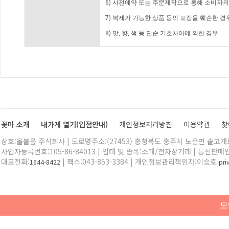
6) 사전예약 또는 주문제작으로 통해 소비자
7) 복제가 가능한 상품 등의 포장을 훼손한 경
8) 맛, 향, 색 등 단순 기호차이에 의한 경우
꽃마 소개
내가게 열기(입점안내)
개인정보처리방침
이용약관
찾
상호:올블룸 주식회사 | 도로명주소:(27453) 충청북도 충주시 노은면 솔고개로 
사업자등록번호:105-86-84013 | 업태 및 종목:소매/전자상거래 | 통신판매
대표전화:
| 팩스:043-853-3384 | 개인정보관리책임자:이승호
1644-8422
pr
모