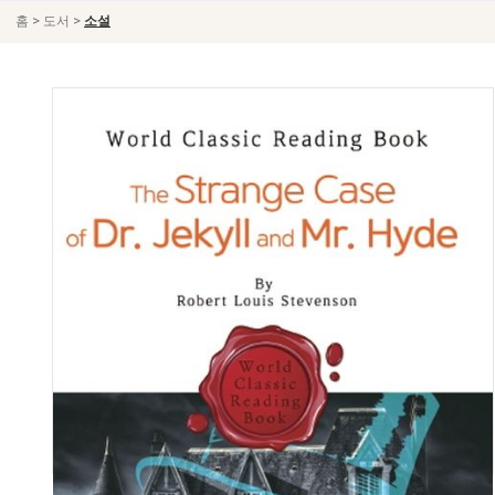
>
>
홈
도서
소설