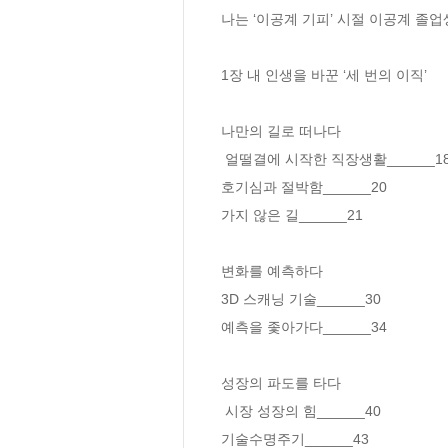
나는 ‘이공계 기피’ 시절 이공계 졸업생
1장 내 인생을 바꾼 ‘세 번의 이직’

나만의 길로 떠나다

 얼떨결에 시작한 직장생활______18

호기심과 절박함______20

가지 않은 길______21

변화를 예측하다

3D 스캐닝 기술______30

예측을 좇아가다______34

성장의 파도를 타다 

 시장 성장의 힘______40

기술수명주기______43
