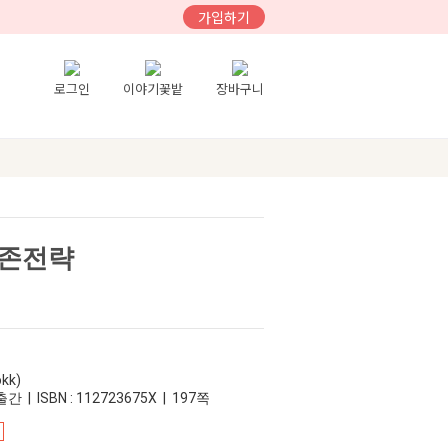
가입하기
로그인
이야기꽃밭
장바구니
생존전략
kk)
간 | ISBN : 112723675X | 197쪽