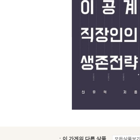
ㆍ이 가게의 다른 상품
모든상품보기