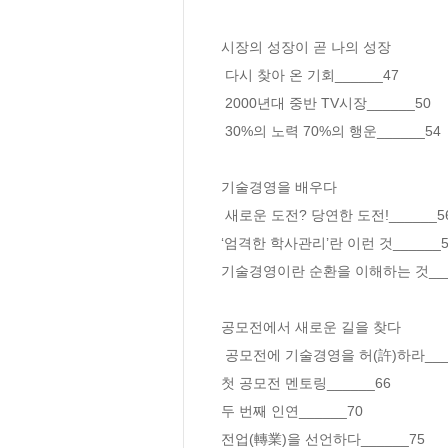
시장의 성장이 곧 나의 성장

 다시 찾아 온 기회______47

 2000년대 중반 TV시장______50

 30%의 노력 70%의 행운______54

기술경영을 배우다

 새로운 도전? 당연한 도전!______56

‘엄격한 학사관리’란 이런 것______58
기술경영이란 순환을 이해하는 것____
공모전에서 새로운 길을 찾다

 공모전에 기술경영을 허(許)하라______63

첫 공모전 멘토링______66

두 번째 인연______70

전업(轉業)을 선언하다______75
