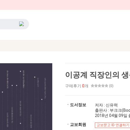
이공계 직장인의 
구매후기
0
개
(0)
ㆍ도서정보
저자 : 신유력
출판사 : 부크크(Boo
2018년 04월 09일 출
ㆍ교보회원
교보문고 ID 연결하기