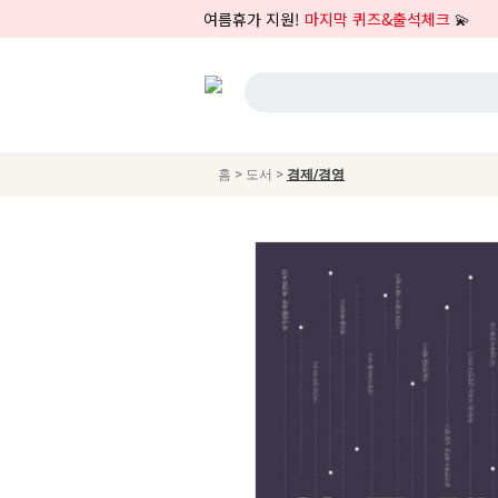
여름휴가 지원!
마지막 퀴즈&출석체크
💫
>
>
홈
도서
경제/경영