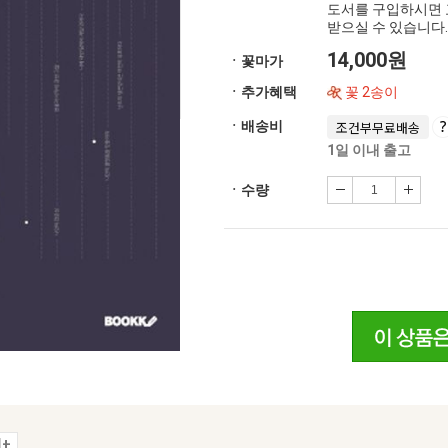
도서를 구입하시면 
받으실 수 있습니다.
14,000원
ㆍ꽃마가
ㆍ추가혜택
꽃 2송이
ㆍ배송비
조건부무료배송
1일 이내 출고
ㆍ수량
+