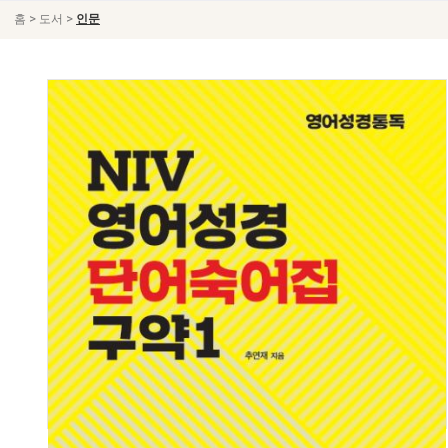
>
>
홈
도서
인문