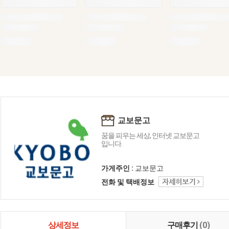
교보문고
꿈을 피우는 세상, 인터넷 교보문고
입니다.
가게주인 :
교보문고
전화 및 택배정보
상세정보
구매후기
(0)