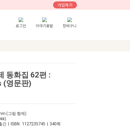
가입하기
로그인
이야기꽃밭
장바구니
 동화집 62편 :
les (영문판)
rimm (그림 형제)
kk)
간 | ISBN : 1127235745 | 340쪽