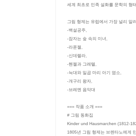
세계 최초로 민족 설화를 문학의 형태
그림 형제는 유럽에서 가장 널리 알려진
-백설공주,

-잠자는 숲 속의 미녀, 

-라푼젤, 

-신데렐라, 

-헨젤과 그레텔, 

-늑대와 일곱 마리 아기 염소, 

-개구리 왕자, 

-브레멘 음악대

=== 작품 소개 ===

# 그림 동화집

Kinder und Hausmarchen (
1805년 그림 형제는 브렌타노에게 