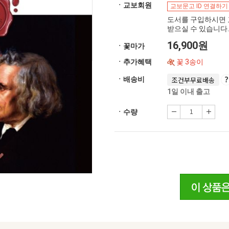
ㆍ교보회원
교보문고 ID 연결하기
도서를 구입하시면 
받으실 수 있습니다.
16,900원
ㆍ꽃마가
ㆍ추가혜택
꽃 3송이
ㆍ배송비
조건부무료배송
1일 이내 출고
ㆍ수량