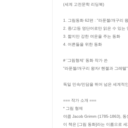
(세계 고전문학 리딩북) 

1. 그림동화 62편 : "라푼젤/개구리
2. 중/고등 영단어로만 읽은 수 있는 
3. 짧지만 강한 여운을 주는 동화

4. 어른들을 위한 동화

# '그림형제' 동화 작가 쓴 

"라푼젤/개구리 왕자/ 헨젤과 그레텔"
독일 민속/민담을 뛰어 넘은 세계적인 
=== 작가 소개 ===

* 그림 형제

야콥 Jacob Grimm (1785-1863),
이 책은 [그림 동화]라는 이름으로 세