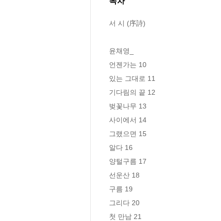
목차
서 시 (序詩)

윤채영_

언젠가는 10

있는 그대로 11

기다림의 끝 12

벚꽃나무 13

사이에서 14

그랬으면 15

알다 16

양털구름 17

선운산 18

구름 19

그리다 20

첫 만남 21
