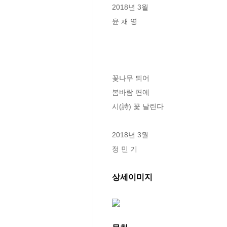
2018년 3월

윤 채 영

꽃나무 되어

봄바람 편에

시(詩) 꽃 날린다

2018년 3월

정 민 기
상세이미지