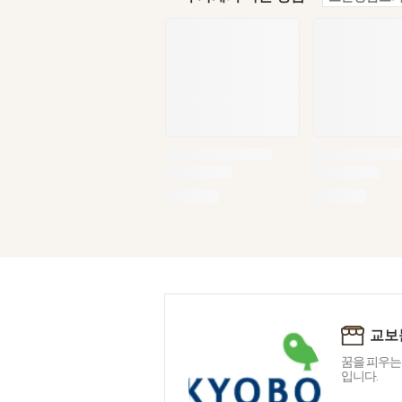
교보
꿈을 피우는
입니다.