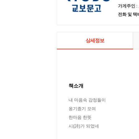
가게주인 :
전화 및 
상세정보
책소개
내 마음속 감정들이

옹기종기 모여

한마음 한뜻

시(詩)가 되었네
