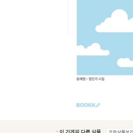
ㆍ이 가게의 다른 상품
모든상품보기