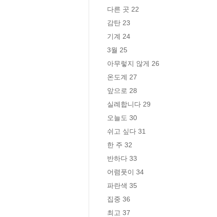
다른 곳 22

감탄 23

기계 24

3월 25

아무렇지 않게 26

온도계 27

앞으로 28

실례합니다 29

오늘도 30

쉬고 싶다 31

한 주 32

반하다 33

어렴풋이 34

파란색 35

집중 36

최고 37
