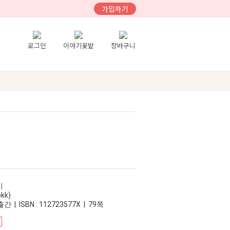
가입하기
로그인
이야기꽃밭
장바구니
기
kk)
간 | ISBN : 112723577X | 79쪽