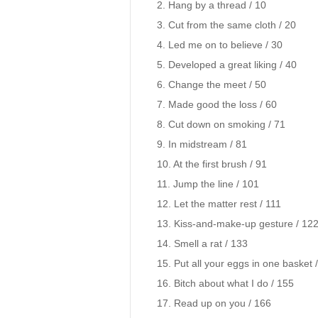
2. Hang by a thread / 10

3. Cut from the same cloth / 20

4. Led me on to believe / 30

5. Developed a great liking / 40

6. Change the meet / 50

7. Made good the loss / 60

8. Cut down on smoking / 71

9. In midstream / 81

10. At the first brush / 91

11. Jump the line / 101

12. Let the matter rest / 111

13. Kiss-and-make-up gesture / 122
14. Smell a rat / 133

15. Put all your eggs in one basket /
16. Bitch about what I do / 155

17. Read up on you / 166
