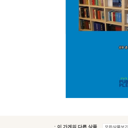
ㆍ이 가게의 다른 상품
모든상품보기