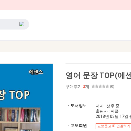
영어 문장 TOP(에
구매후기
0
개
(0)
ㆍ도서정보
저자 : 선우 준
출판사 : 퍼플
2018년 03월 17일 출
ㆍ교보회원
교보문고 ID 연결하기