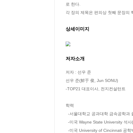
로 한다. 

각 장의 제목은 편의상 첫째 문장의 
상세이미지
저자소개
저자 : 선우 준

선우 준(鮮于 俊, Jun SONU)

-TOP21 대표이사, 전지컨설턴트

학력

  -서울대학교 공과대학 금속공학과 졸업(1980.2)

  -미국 Wayne State University 석사(1984.12)

  -미국 University of Cincinnati 공학박사(1988.9)
