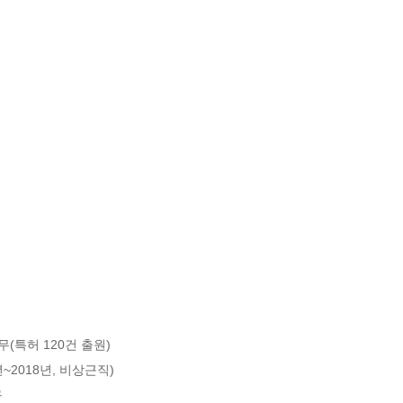
특허 120건 출원)

2018년, 비상근직)


