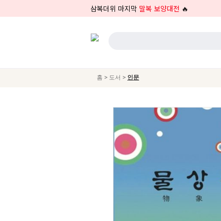
삼복더위 마지막
말복 보양대전
🔥
>
>
홈
도서
인문