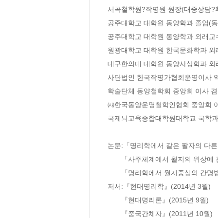
서곡철학원?작명원 원장(대중상담?후
공주대학교 대학원 동양학과 졸업(동양
공주대학교 대학원 동양학과 외래교수
원광대학교 대학원 한국문화학과 외래
대구한의대 대학원 동양사상학과 외래
사단법인 한국작명가협회운영이사 역
학술단체 동양철학회 중앙회 이사 겸
㈔한국동양운명철학인협회 중앙회 이사
국제뇌교육종합대학원대학교 국학과 
논문:「명리학에서 같은 팔자의 다른 
       「사주체계에서 월지의 위상에 관한 연구」등 10여 건

       「명리학에서 월지중심의 간명법과 격국운용에 관한 연구」

저서:『현대명리학』(2014년 3월)

       『현대명리론』(2015년 9월)

       『중국간체자』(2011년 10월)
