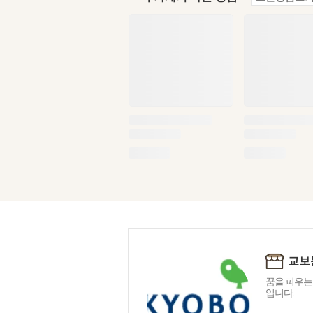
교보
꿈을 피우는
입니다.