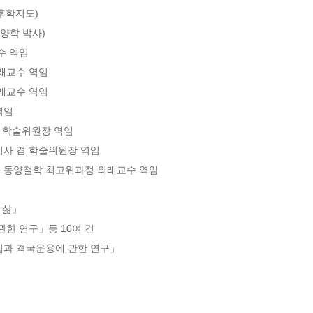
학지도)

학 박사)

 역임

교수 역임

교수 역임

임

 학술위원장 역임

 겸 학술위원장 역임

동양철학 최고위과정 외래교수 역임

삶」
