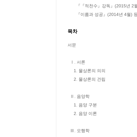
       『『적천수』강독』(2015년 2월)

       『이름과 성공』(2014년 4월) 
목차
서문

  Ⅰ. 서론

     1. 물상론의 의의

     2. 물상론의 건립

  Ⅱ. 음양학

     1. 음양 구분

     2. 음양 이론

  Ⅲ. 오행학
