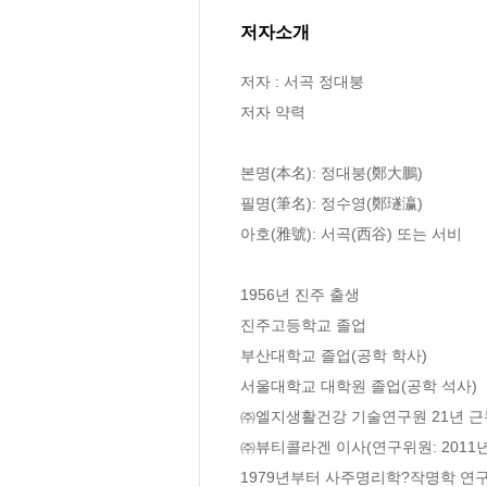
저자소개
저자 : 서곡 정대붕

저자 약력

본명(本名): 정대붕(鄭大鵬)

필명(筆名): 정수영(鄭璲瀛)

아호(雅號): 서곡(西谷) 또는 서비

1956년 진주 출생

진주고등학교 졸업

부산대학교 졸업(공학 학사)

서울대학교 대학원 졸업(공학 석사)

㈜엘지생활건강 기술연구원 21년 근무(
㈜뷰티콜라겐 이사(연구위원: 2011년~
1979년부터 사주명리학?작명학 연구