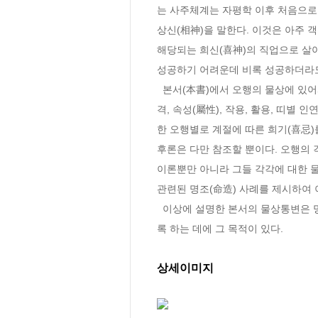
는 사주체계는 자평학 이후 처음으로 
상신(相神)을 말한다. 이것은 아주 
해당되는 희신(喜神)의 직업으로 살아
성공하기 어려운데 비록 성공하더라도
  본서(本書)에서 오행의 물상에 있어서 오행의 계절, 시간, 방위, 온도, 원소, 수리(數理), 미색(味色), 장부(臟腑), 오상(五常), 성정(性情), 총명, 성
격, 속성(屬性), 작용, 활용, 띠별 인
한 오행별로 계절에 따른 희기(喜忌
후론은 다만 참조할 뿐이다. 오행의 
이론뿐만 아니라 그들 각각에 대한 물
관련된 명조(命造) 사례를 제시하여 
  이상에 설명한 본서의 물상통변은 명리학에서 통변의 핵심으로서 오행과 간지의 물상 이론을 활용하여 사주를 해석함으로써 통변의 이해를 돕도
록 하는 데에 그 목적이 있다.
상세이미지