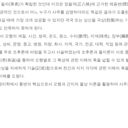
필자(筆者)가 확립한 것인데 이것은 정팔격(正八格)에 근거한 체용변(體用變
객관적인 것으로서 어느 누구가 사주를 감명하더라도 똑같은 결과가 도출된다
갈 때에 가장 크게 성공할 수 있지만 격국 또는 상신을 극상(剋傷)하는 기
 만족하지 못하게 된다.

연, 성씨, 문명, 종교, 병원, 차량, 회사, 지역, 국가, 전공, 대학, 직업 등
)를 주로 조후론에 바탕을 두고서 서술하였는데 조후론과 월지론이 서로 
각론(各論)을 통하여 오행별로 그 특성에 관한 이해의 폭을 넓힐 수 있게 될
상을 자세하게 기술(記述)함으로써 천간과 지지 각각에 관한 이해의 폭을 
이해를 도왔다.
