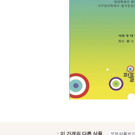
ㆍ이 가게의 다른 상품
모든상품보기