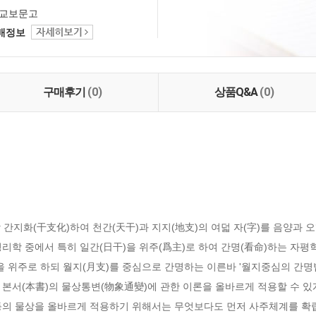
교보문고
택배정보
구매후기
(0)
상품Q&A
(0)
간지화(干支化)하여 천간(天干)과 지지(地支)의 여덟 자(字)를 음양과 오
리학 중에서 특히 일간(日干)을 위주(爲主)로 하여 간명(看命)하는 자평
을 위주로 하되 월지(月支)를 중심으로 간명하는 이른바 '월지중심의 간명
본서(本書)의 물상통변(物象通變)에 관한 이론을 올바르게 적용할 수 있게