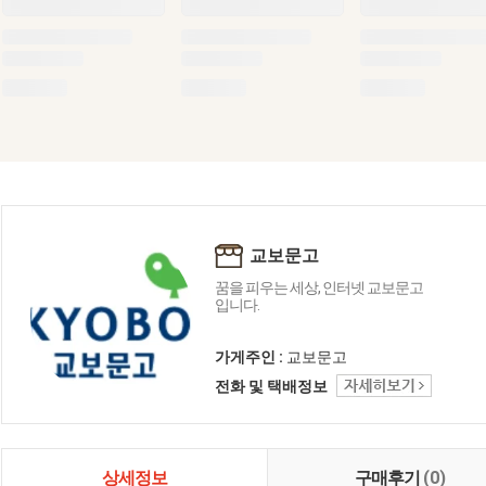
교보문고
꿈을 피우는 세상, 인터넷 교보문고
입니다.
가게주인 :
교보문고
전화 및 택배정보
상세정보
구매후기
(0)