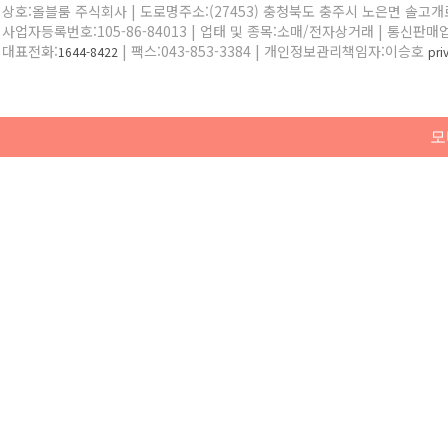
상호:올블룸 주식회사 | 도로명주소:(27453) 충청북도 충주시 노은면 솔고개로 
사업자등록번호:105-86-84013 | 업태 및 종목:소매/전자상거래 | 통신판매
대표전화:
| 팩스:043-853-3384 | 개인정보관리책임자:이승호
1644-8422
pr
모