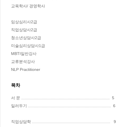
교육학사/ 경영학사

임상심리사2급

직업상담사2급

청소년상담사2급

미술심리상담사1급

MBTI일반강사

교류분석강사

NLP Practitioner
목차
서 문 ..............................................................................  5

일러두기 .........................................................................  6

직업상담학 .....................................................................   9
