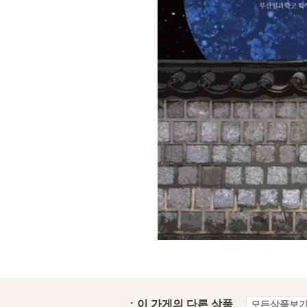
ㆍ이 가게의 다른 상품
모든상품보기