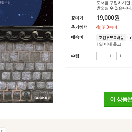
도서를 구입하시면 
받으실 수 있습니다.
19,000원
ㆍ꽃마가
ㆍ추가혜택
꽃 3송이
ㆍ배송비
조건부무료배송
1일 이내 출고
ㆍ수량
+