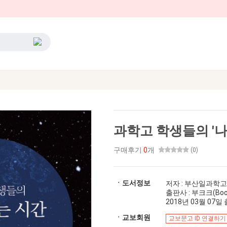
과학고 학생들의 '나
구매후기
0
개
(0)
ㆍ도서정보
저자 : 부산일과학
출판사 : 부크크(Boo
2018년 03월 07일 출
ㆍ교보회원
교보문고 ID 연결하기