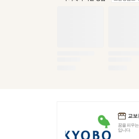
교보
꿈을 피우는
입니다.