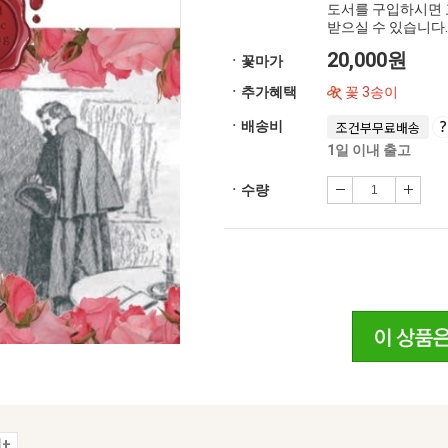
도서를 구입하시면 
받으실 수 있습니다.
20,000원
ㆍ꽃마가
ㆍ추가혜택
꽃 3송이
ㆍ배송비
조건부무료배송
1일 이내 출고
ㆍ수량
+