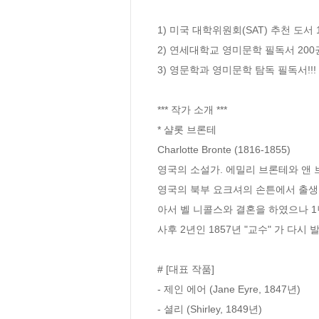
1) 미국 대학위원회(SAT) 추천 도서 
2) 연세대학교 영미문학 필독서 200권
3) 영문학과 영미문학 탐독 필독서!!!

*** 작가 소개 ***

* 샬롯 브론테

Charlotte Bronte (1816-1855) 

영국의 소설가. 에밀리 브론테와 앤 브론테의
영국의 북부 요크셔의 손튼에서 출생, 
아서 벨 니콜스와 결혼을 하였으나 1년
사후 2년인 1857년 "교수" 가 다시 
# [대표 작품]

- 제인 에어 (Jane Eyre, 1847년)

- 셜리 (Shirley, 1849년)
