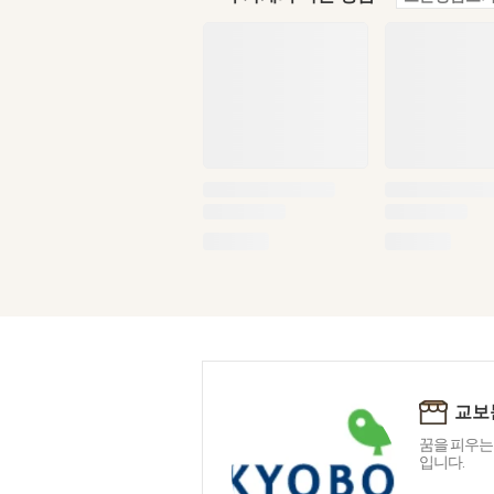
교보
꿈을 피우는
입니다.