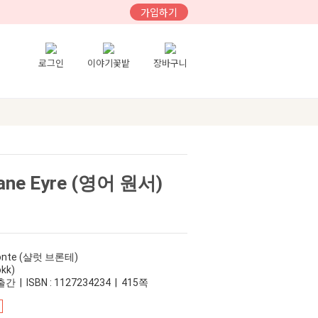
가입하기
로그인
이야기꽃밭
장바구니
ane Eyre (영어 원서)
Bronte (샬럿 브론테)
kk)
간 | ISBN : 1127234234 | 415쪽