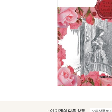
ㆍ이 가게의 다른 상품
모든상품보기