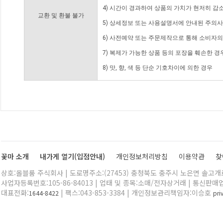
4) 시간이 경과하여 상품의 가치가 현저히 감
교환 및 환불 불가
5) 상세정보 또는 사용설명서에 안내된 주의사
6) 사전예약 또는 주문제작으로 통해 소비자
7) 복제가 가능한 상품 등의 포장을 훼손한 경
8) 맛, 향, 색 등 단순 기호차이에 의한 경우
꽃마 소개
내가게 열기(입점안내)
개인정보처리방침
이용약관
찾
상호:올블룸 주식회사 | 도로명주소:(27453) 충청북도 충주시 노은면 솔고개로 
사업자등록번호:105-86-84013 | 업태 및 종목:소매/전자상거래 | 통신판매
대표전화:
| 팩스:043-853-3384 | 개인정보관리책임자:이승호
1644-8422
pr