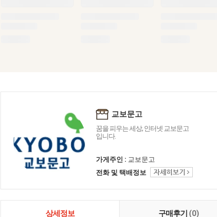
교보문고
꿈을 피우는 세상, 인터넷 교보문고
입니다.
가게주인 :
교보문고
전화 및 택배정보
상세정보
구매후기
(0)