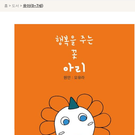
>
>
홈
도서
유아(0~7세)