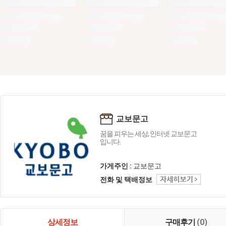
교보문고
꿈을 피우는 세상, 인터넷 교보문고
입니다.
가게주인 :
교보문고
전화 및 택배정보
상세정보
구매후기
(0)