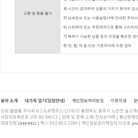
4) 시간이 경과하여 상품의 가치가 현저히 감
교환 및 환불 불가
5) 상세정보 또는 사용설명서에 안내된 주의사
6) 사전예약 또는 주문제작으로 통해 소비자
7) 복제가 가능한 상품 등의 포장을 훼손한 경
8) 맛, 향, 색 등 단순 기호차이에 의한 경우
꽃마 소개
내가게 열기(입점안내)
개인정보처리방침
이용약관
찾
상호:올블룸 주식회사 | 도로명주소:(27453) 충청북도 충주시 노은면 솔고개로 
사업자등록번호:105-86-84013 | 업태 및 종목:소매/전자상거래 | 통신판매
대표전화:
| 팩스:043-853-3384 | 개인정보관리책임자:이승호
1644-8422
pr