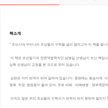
책소개
" 조선시대 우리나라 조상들의 수학을 널리 알리고자 이 책을 씁니다
 이 책은 조선말기의 천문역법학자인 남병길 선생님이 쓰신 책입니다. 1867년 고종 4년에 간행이 되었습니다. 서문은 남병길 선생님이 쓰셨고, 이
상혁 선생님이 교정을 본 것으로 되어 있습니다.  

 상편은 이미 번역이 되어 알려져 있습니다. 중편에는 동승이제  이승동제  안분체절차분  안수가감차분  화수차분  교수차분  화교차분  영육  쌍투
영육  차정  방정등이 들어 있어, 주로 비례 · 비례배분 · 영부족문
 아직도 많은 우리 조상들의 수학서가 번역이 되지 못하여 알리지 못한게 많습니다. 앞으로도 많은 저서들을 번역하여 널리 알리고자 합니다. 
