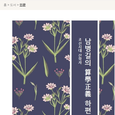
>
>
홈
도서
인문