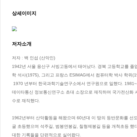
상세이미지
저자소개
저자 : 백 인섭 (산악인)

1942년 서울 용산구 서빙고동에서 태어났다. 경복 고등학교를 졸업
학 석사(1975), 그리고 프랑스 ESIMAG에서 컴퓨터학 박사 학위(198
 1970 년부터 한국과학기술연구소에서 연구원으로 일했다. 1981~1983년  프랑스 국립통신연구소에 근무했고 1983년부터 데이콤의 전신인 한국
데이타통신 정보통신연구소 초대 소장으로 재직하며 국가전산화 사
수로 재직했다.  

1962년부터 산악활동을 해왔으며 60년대 이 땅의 등반문화를 선
굴 초등했으며 석주길, 범봉연봉길, 칠형제봉길 등을 개척초등 했
대한 기록들을 단편적으로 실어왔다.