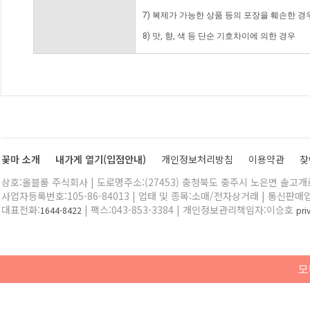
7) 복제가 가능한 상품 등의 포장을 훼손한 경
8) 맛, 향, 색 등 단순 기호차이에 의한 경우
꽃마 소개
내가게 열기(입점안내)
개인정보처리방침
이용약관
찾
상호:올블룸 주식회사 | 도로명주소:(27453) 충청북도 충주시 노은면 솔고개로 
사업자등록번호:105-86-84013 | 업태 및 종목:소매/전자상거래 | 통신판매
대표전화:
| 팩스:043-853-3384 | 개인정보관리책임자:이승호
1644-8422
pr
모