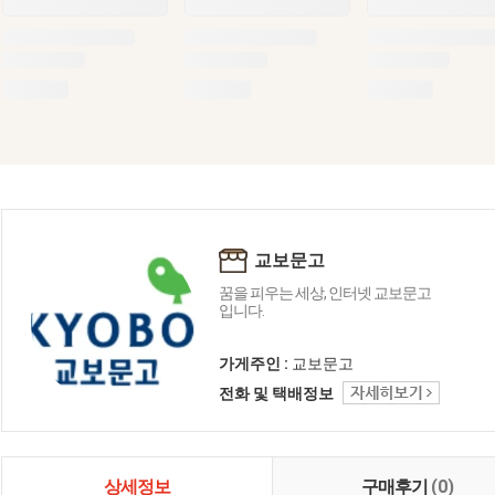
교보문고
꿈을 피우는 세상, 인터넷 교보문고
입니다.
가게주인 :
교보문고
전화 및 택배정보
상세정보
구매후기
(0)