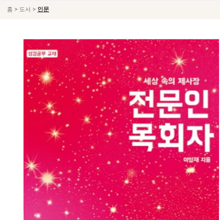
>
>
홈
도서
인문