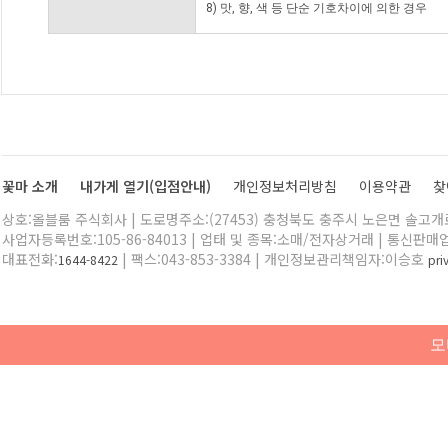
8) 맛, 향, 색 등 단순 기호차이에 의한 경우
꽃마 소개
내가게 열기(입점안내)
개인정보처리방침
이용약관
찾
상호:올블룸 주식회사 | 도로명주소:(27453) 충청북도 충주시 노은면 솔고개로 
사업자등록번호:105-86-84013 | 업태 및 종목:소매/전자상거래 | 통신판매
대표전화:
| 팩스:043-853-3384 | 개인정보관리책임자:이승호
1644-8422
pr
모