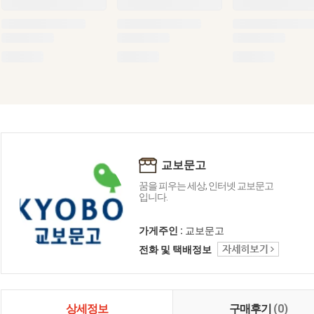
교보문고
꿈을 피우는 세상, 인터넷 교보문고
입니다.
가게주인 :
교보문고
전화 및 택배정보
상세정보
구매후기
(0)