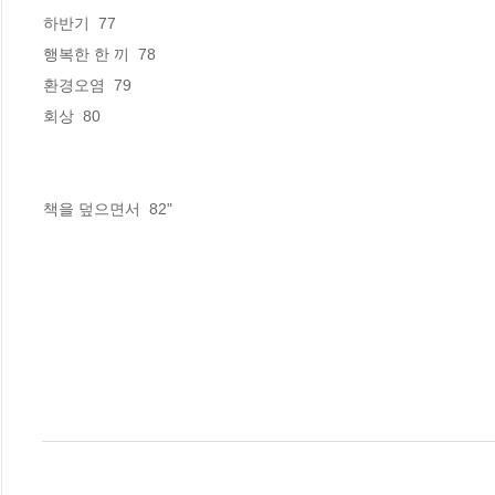
하반기  77

행복한 한 끼  78

환경오염  79

회상  80

책을 덮으면서  82"