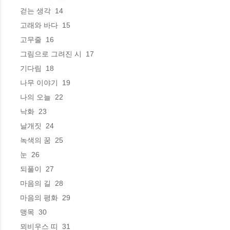
걷는 생각  14

고래와 바다  15

고무줄  16

그림으로 그려진 시  17

기다림  18

나무 이야기  19

나의 오늘  22

낙화  23

날개짓  24

녹색의 꿈  25

눈  26

되풀이  27

마음의 길  28

마음의 평화  29

맹목  30

뫼비우스 띠  31
