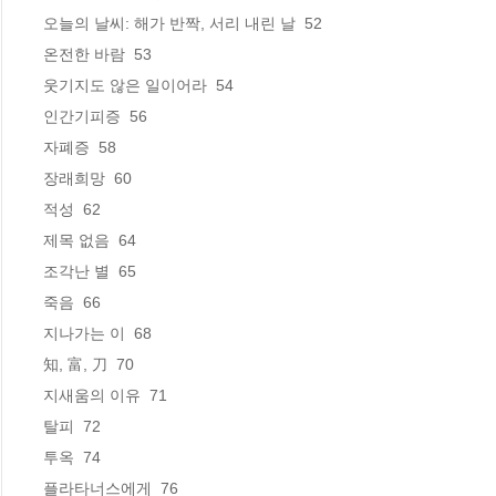
오늘의 날씨: 해가 반짝, 서리 내린 날  52

온전한 바람  53

웃기지도 않은 일이어라  54

인간기피증  56

자폐증  58

장래희망  60

적성  62

제목 없음  64

조각난 별  65

죽음  66

지나가는 이  68

知, 富, 刀  70

지새움의 이유  71

탈피  72

투옥  74

플라타너스에게  76
