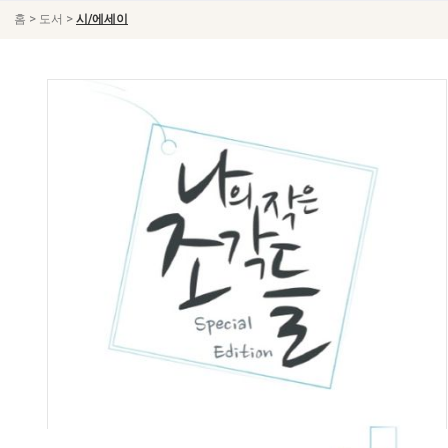
>
>
홈
도서
시/에세이