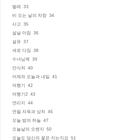
벌레  33

비 오는 날의 차창  34

사고  35

설날 아침  36

설유  37

세로 다짐  38

수녀님께  39

안식처  40

어제와 오늘과 내일  41

여행기  42

여행기2  43

연리지  44

연필 자욱과 상처  45

오늘 밤의 하늘  47

오늘날의 오렌지  50

오늘도 당신의 꽃은 지는지요  51
