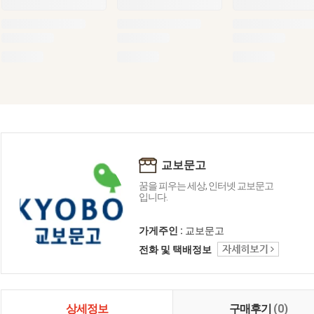
교보문고
꿈을 피우는 세상, 인터넷 교보문고
입니다.
가게주인 :
교보문고
전화 및 택배정보
상세정보
구매후기
(0)