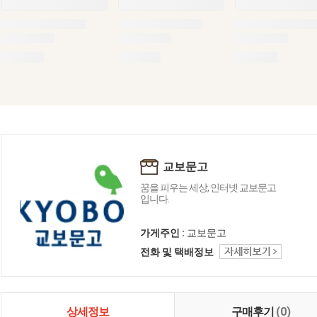
교보문고
꿈을 피우는 세상, 인터넷 교보문고
입니다.
가게주인 :
교보문고
전화 및 택배정보
상세정보
구매후기
(0)