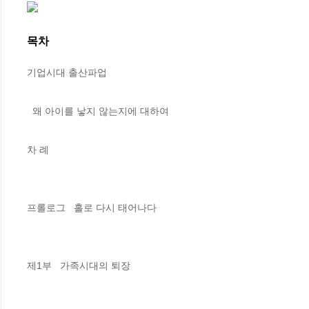
목차
기업시대 출산파업 

  왜 아이를 낳지 않는지에 대하여

차 례

프롤로그   홀로 다시 태어나다

제1부   가족시대의 퇴장
