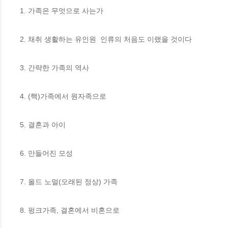
1. 가족은 무엇으로 사는가

2. 채취 생활하는 유인원  인류의 처음도 이랬을 것이다

3. 간략한 가족의 역사 

4. (핵)가족에서 원자족으로

5. 결혼과 아이

6. 만들어진 모성

7. 올드 노멀(오래된 정상) 가족

8. 펑크가족, 결혼에서 비혼으로
