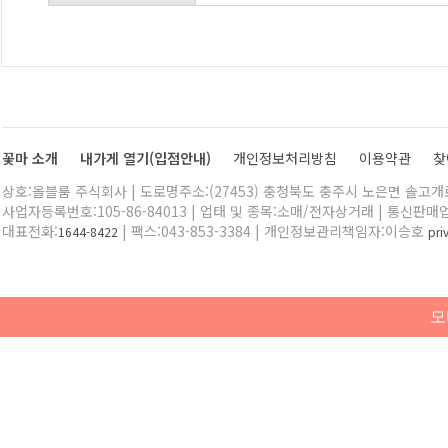
꽃마 소개
내가게 열기(입점안내)
개인정보처리방침
이용약관
찾
상호:올블룸 주식회사 | 도로명주소:(27453) 충청북도 충주시 노은면 솔고개로 
사업자등록번호:105-86-84013 | 업태 및 종목:소매/전자상거래 | 통신판매
대표전화:
| 팩스:043-853-3384 | 개인정보관리책임자:이승호
1644-8422
pr
모