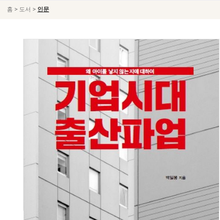
>
>
홈
도서
인문