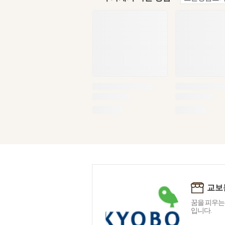
교보
꿈을 피우는
입니다.