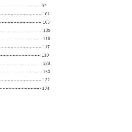
-------------------------- 97

-------------------- 101

------------------------- 105

-------------------- 109

-------------------------- 116

------------------------- 117

--------------------------- 119

------------------------- 128

------------------------- 130

------------------------- 132

------------------------ 134
