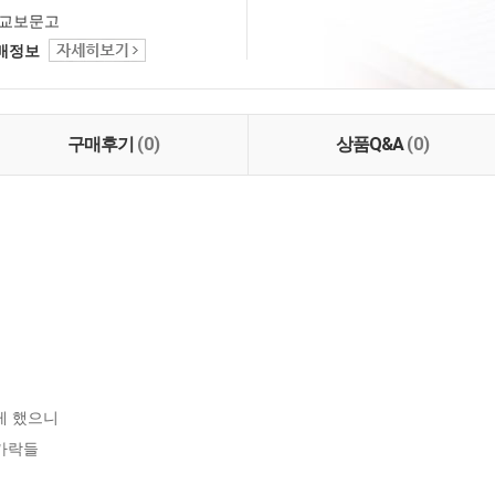
교보문고
택배정보
구매후기
(0)
상품Q&A
(0)
 했으니 

가락들


