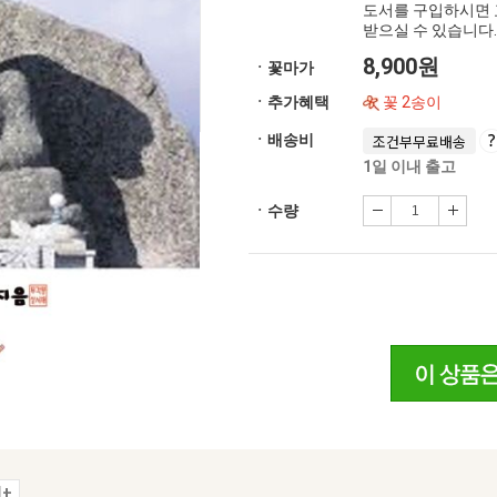
도서를 구입하시면 
받으실 수 있습니다.
8,900원
ㆍ꽃마가
ㆍ추가혜택
꽃 2송이
ㆍ배송비
조건부무료배송
1일 이내 출고
ㆍ수량
+