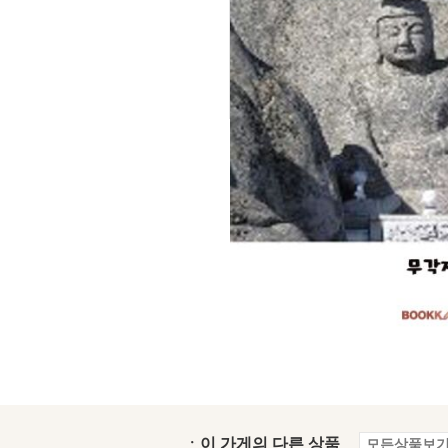
ㆍ이 가게의 다른 상품
모든상품보기