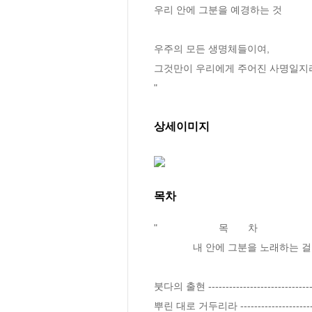
우리 안에 그분을 예경하는 것

우주의 모든 생명체들이여,

그것만이 우리에게 주어진 사명일지라
"
상세이미지
목차
"                      목       차 

              내 안에 그분을 노래하는 걸인

붓다의 출현 ---------------------------------
뿌린 대로 거두리라 --------------------------