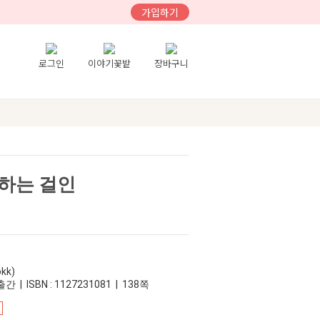
가입하기
로그인
이야기꽃밭
장바구니
하는 걸인
kk)
간 | ISBN : 1127231081 | 138쪽