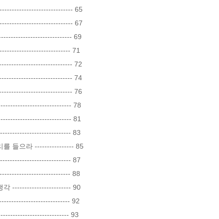
-------------------------- 65

------------------------- 67

------------------------ 69 

------------------------- 71

---------------------- 72

--------------------- 74

-------------------- 76

--------------------- 78

-------------------------- 81

---------------------- 83

 ---------------- 85

-------------------- 87

---------------------- 88

------------------ 90

-------------------- 92

------------------------- 93
