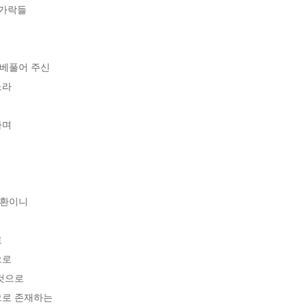
가락들 

풀어 주신 

라

 



이니 



로

으로 

로 존재하는 
