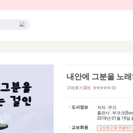
내안에 그분을 노래
구매후기
0
개
(0)
ㆍ도서정보
저자 : 무각
출판사 : 부크크(Boo
2018년 01월 19일 출
ㆍ교보회원
교보문고 ID 연결하기