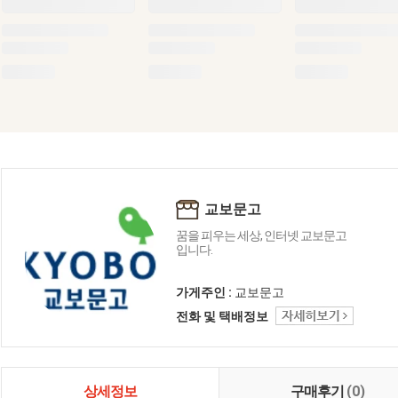
교보문고
꿈을 피우는 세상, 인터넷 교보문고
입니다.
가게주인 :
교보문고
전화 및 택배정보
상세정보
구매후기
(0)