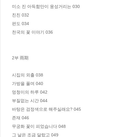
미소 진 아득함만이 웅성거리는 030

친친 032

편도 034

천국의 꽃 이야기 036

2부 雨期

시집의 외출 038

가방을 풀며 040

멍청이의 하루 042

부질없는 시간 044

바탕은 검정색으로 해주실래요? 045

존재 046

무궁화 꽃이 피었습니다 048

그 날은 조금 달랐고 049
