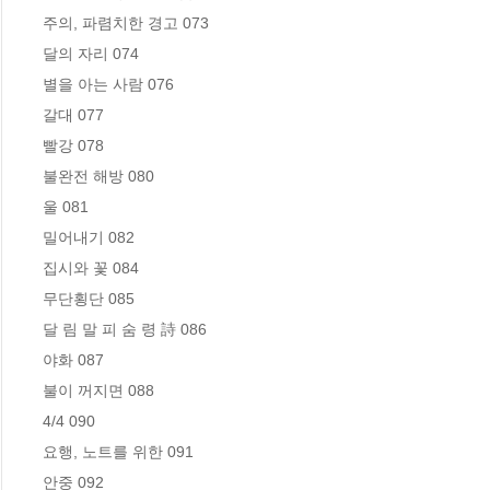
주의, 파렴치한 경고 073

달의 자리 074

별을 아는 사람 076

갈대 077

빨강 078

불완전 해방 080

울 081

밀어내기 082

집시와 꽃 084

무단횡단 085

달 림 말 피 숨 령 詩 086

야화 087

불이 꺼지면 088

4/4 090

요행, 노트를 위한 091

안중 092
