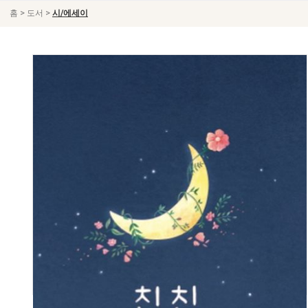
>
>
홈
도서
시/에세이