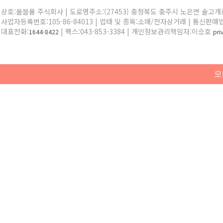
상호:올블룸 주식회사 | 도로명주소:(27453) 충청북도 충주시 노은면 솔고개로 
사업자등록번호:105-86-84013 | 업태 및 종목:소매/전자상거래 | 통신판매
대표전화:
| 팩스:043-853-3384 | 개인정보관리책임자:이승호
1644-8422
pr
모