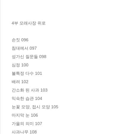
4부 모래사장 위로

손짓 096

침대에서 097

성가신 질문들 098

심정 100

불특정 다수 101

배려 102

간소화 된 사과 103

익숙한 습관 104

눈꽃 모양, 접시 모양 105

마지막 눈 106

가을의 의미 107

사과나무 108
