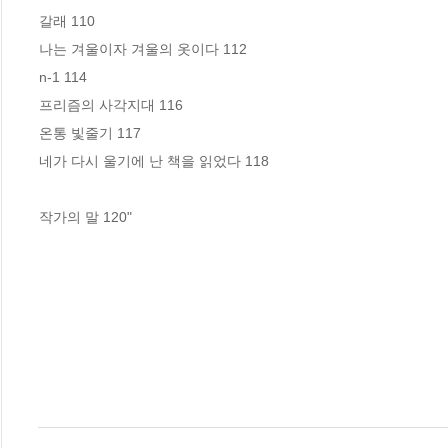
갈래 110

나는 겨울이자 겨울의 옷이다 112

n-1 114

프리즘의 사각지대 116

온통 빛줄기 117

네가 다시 울기에 난 책을 읽었다 118

작가의 말 120"