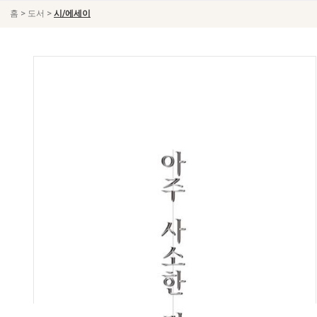
>
>
홈
도서
시/에세이