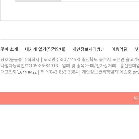
꽃마 소개
내가게 열기(입점안내)
개인정보처리방침
이용약관
찾
상호:올블룸 주식회사 | 도로명주소:(27453) 충청북도 충주시 노은면 솔고개로 
사업자등록번호:105-86-84013 | 업태 및 종목:소매/전자상거래 | 통신판매
대표전화:
| 팩스:043-853-3384 | 개인정보관리책임자:이승호
1644-8422
pr
모