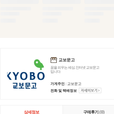
교보문고
꿈을 피우는 세상, 인터넷 교보문고
입니다.
가게주인 :
교보문고
전화 및 택배정보
상세정보
구매후기
(0)