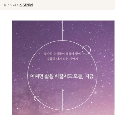
>
>
홈
도서
시/에세이