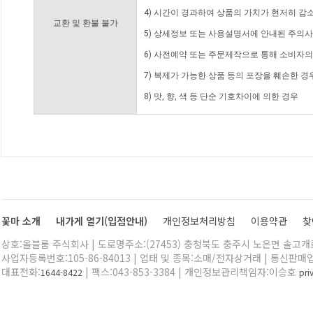
4) 시간이 경과하여 상품의 가치가 현저히 감
교환 및 환불 불가
5) 상세정보 또는 사용설명서에 안내된 주의사
6) 사전예약 또는 주문제작으로 통해 소비자
7) 복제가 가능한 상품 등의 포장을 훼손한 경
8) 맛, 향, 색 등 단순 기호차이에 의한 경우
꽃마 소개
내가게 열기(입점안내)
개인정보처리방침
이용약관
찾
상호:올블룸 주식회사 | 도로명주소:(27453) 충청북도 충주시 노은면 솔고개로 
사업자등록번호:105-86-84013 | 업태 및 종목:소매/전자상거래 | 통신판매
대표전화:
| 팩스:043-853-3384 | 개인정보관리책임자:이승호
1644-8422
pr