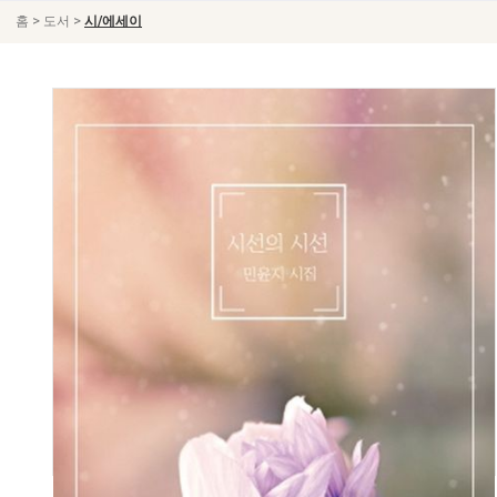
>
>
홈
도서
시/에세이