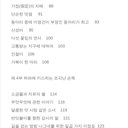
가정(假定)의 지배     88

단순한 덧셈     91

동아리 중에 이영건이 부장인 동아리가 최고     93   

산성비     95

다섯 꽃잎의 연서    100

고통받는 지구에 대하여    103

인절미    106

거북이 한 마리    108

제 4부 허파에 키스하는 조각난 손목

소금물과 치유의 별    114

무엇무엇에 관한 이야기    116

달콤한 맛 사탕 같은 소녀    119

반딧불이를 향한 감사의 말    121

길을 걷는 방랑 나그네를 위한 일곱 가지 이정표  123
