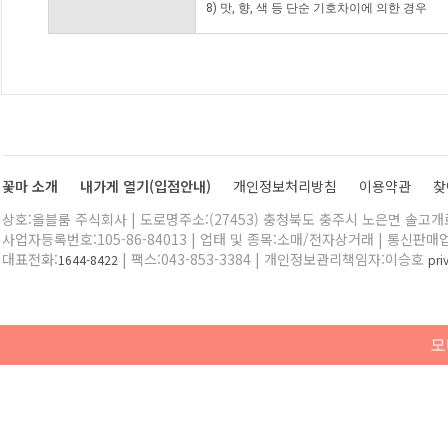
8) 맛, 향, 색 등 단순 기호차이에 의한 경우
꽃마 소개
내가게 열기(입점안내)
개인정보처리방침
이용약관
찾
상호:올블룸 주식회사 | 도로명주소:(27453) 충청북도 충주시 노은면 솔고개로 
사업자등록번호:105-86-84013 | 업태 및 종목:소매/전자상거래 | 통신판매
대표전화:
| 팩스:043-853-3384 | 개인정보관리책임자:이승호
1644-8422
pr
모