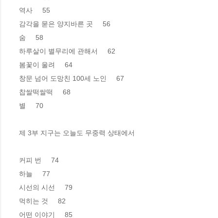
역사     55

감각을 묻은 양지바른 곳     56

숨     58

하루살이 별무리에 관해서     62

봄꽃이 울려     64

창문 넘어 도망친 100세 노인     67

찹쌀떡쌀떡     68

별     70

제 3부 지구는 오늘도 무중력 상태에서

커피 번     74 

하늘     77

시선의 시선     79

먹히는 것     82

어떤 이야기     85
