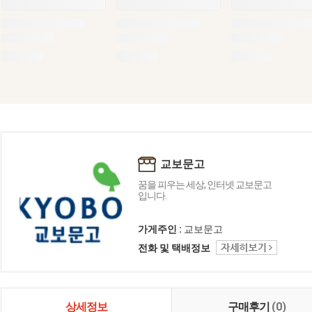
교보문고
꿈을 피우는 세상, 인터넷 교보문고
입니다.
가게주인 :
교보문고
전화 및 택배정보
상세정보
구매후기
(0)