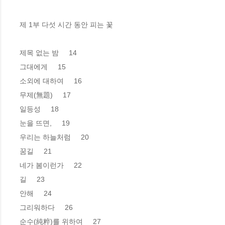
제 1부 다섯 시간 동안 피는 꽃

제목 없는 밤     14

그대에게     15

소외에 대하여     16

무제(無題)     17

일등성     18

눈을 뜨면,     19

우리는 하늘처럼     20

꿈길     21

네가 봄이런가     22

길     23

안해     24

그리워하다     26

순수(純粹)를 위하여     27
