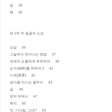
앎     28

해     30

제 2부 두 얼굴의 소년

상실     35

그늘에서 벗어나는 방법     37

속박의 눈물에게 부탁하여     39

순수(純粹)를 위하여 2     41

이계(異界)     42

생각을 마시는 별무리     43

글      45    

장막 뒤에서     47 

백지     50

맛, 기다림, 그대?     53
