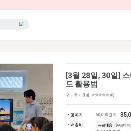
[3월 28일, 30일
드 활용법
구매후기
0
개
(0)
35,
60,000원
ㆍ꽃마가
(무료배송은
ㆍ배송비
무료배송