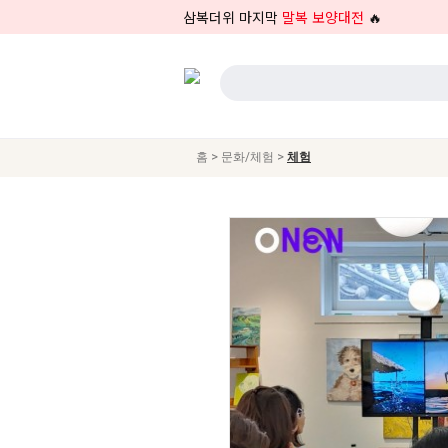
삼복더위 마지막
말복 보양대전
🔥
>
>
홈
문화/체험
체험