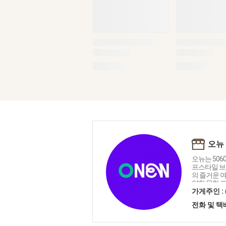
오뉴
오뉴는 506
프스타일 브
의 즐거운 
양한 문화 
제공은 물론
가게주인 :
운영하고 있습
전화 및 
판, 북촌에 
뉴하우스'에서
미식 등 다