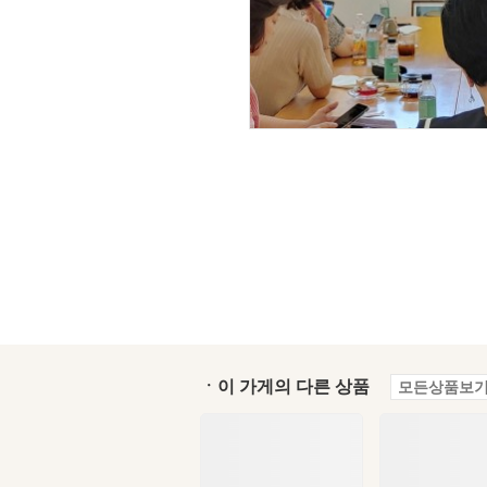
ㆍ이 가게의 다른 상품
모든상품보기