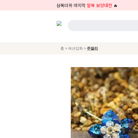
삼복더위 마지막
말복 보양대전
🔥
>
>
홈
패션잡화
주얼리