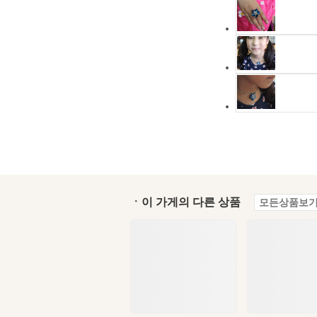
ㆍ이 가게의 다른 상품
모든상품보기