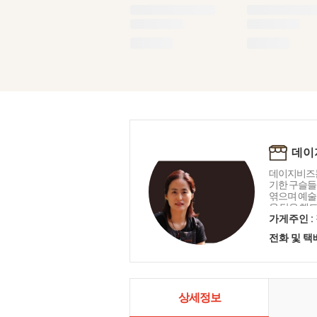
데이
데이지비즈
기한 구슬들
엮으며 예술
을 담은 핸
비즈공예가의
가게주인 :
소품과 패션
전화 및 
다.
상세정보