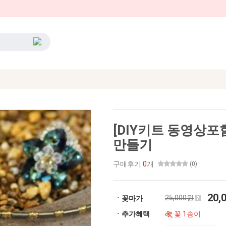
[DIY키트 동영상포
만들기
구매후기
0
개
(0)
20,
25,000원
ㆍ꽃마가
ㆍ추가혜택
꽃 1송이