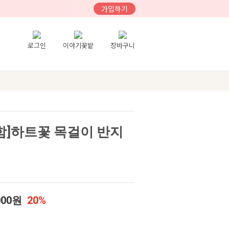
가입하기
로그인
이야기꽃밭
장바구니
함]하트꽃 목걸이 반지
000원
20%