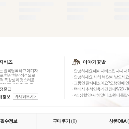
지비즈
이야기꽃밭
는 알록달록하고 아기자
- 안녕하세요.데이지비즈입니다.저희
로 한땀 한땀 정성으로
- 안녕하세요. 새해 복 많이 받으세요
적 독창성과 멋스러움
- 그동안 잘지내셨어요?오랫만에 인
드메이드 쥬얼리입니다.
 디자인 제작된 생활
정준표
- 택배사 추석연휴기간 안내9/28~1
 잇 아이템을 소개합니
- <신상할인>새해맞이 소원 매듭팔지
택배정보
필수정보
구매후기
(0)
상품Q&A