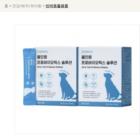
>
>
홈
건강/레저/유아동
반려동물용품