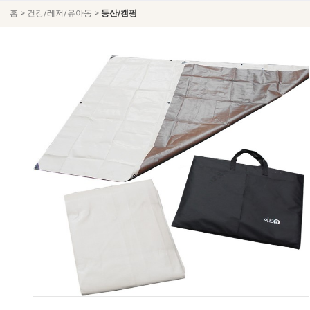
>
>
홈
건강/레저/유아동
등산/캠핑