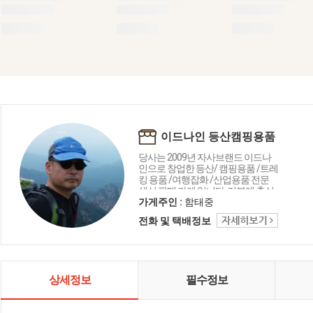
이드나인 등산캠핑용품
당사는 2009년 자사브랜드 이드나
인으로 창업한 등산/ 캠핑용품 /트레
킹 용품 /여행잡화 /산업용품 전문
생산 판매 가게 입니다. 기본에 충실
한, 합리적인 가격의 장비 생산 판매
가게주인 :
함태중
를 목표로 뛰고 있습니다.
전화 및 택배정보
상세정보
필수정보