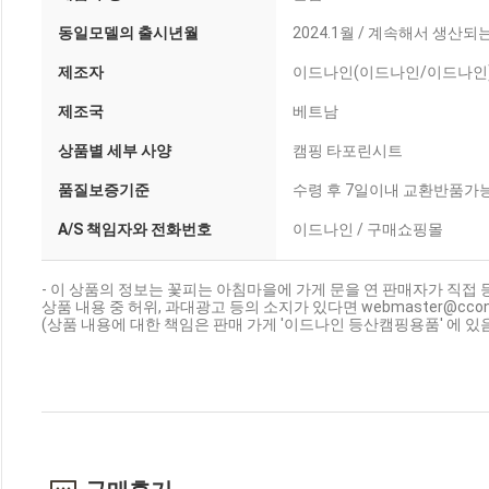
동일모델의 출시년월
2024.1월 / 계속해서 생
제조자
이드나인(이드나인/이드나인
제조국
베트남
상품별 세부 사양
캠핑 타포린시트
품질보증기준
수령 후 7일이내 교환반품가
A/S 책임자와 전화번호
이드나인 / 구매쇼핑몰
- 이 상품의 정보는 꽃피는 아침마을에 가게 문을 연 판매자가 직접 
상품 내용 중 허위, 과대광고 등의 소지가 있다면 webmaster@cc
(상품 내용에 대한 책임은 판매 가게 '이드나인 등산캠핑용품' 에 있