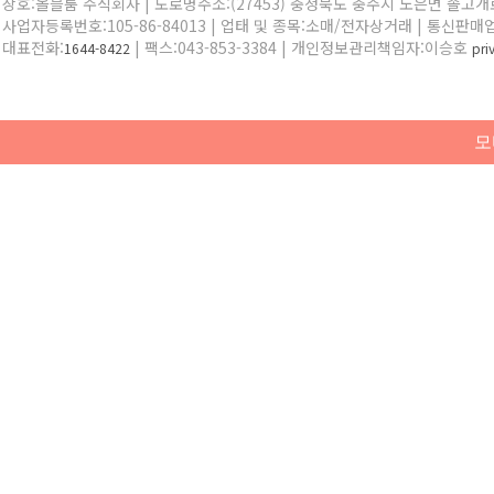
상호:올블룸 주식회사 | 도로명주소:(27453) 충청북도 충주시 노은면 솔고개로 
사업자등록번호:105-86-84013 | 업태 및 종목:소매/전자상거래 | 통신판매
대표전화:
| 팩스:043-853-3384 | 개인정보관리책임자:이승호
1644-8422
pr
모