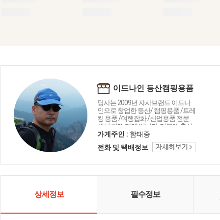
이드나인 등산캠핑용품
당사는 2009년 자사브랜드 이드나
인으로 창업한 등산/ 캠핑용품 /트레
킹 용품 /여행잡화 /산업용품 전문
생산 판매 가게 입니다. 기본에 충실
한, 합리적인 가격의 장비 생산 판매
가게주인 :
함태중
를 목표로 뛰고 있습니다.
전화 및 택배정보
상세정보
필수정보