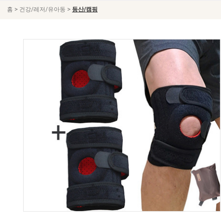
>
>
홈
건강/레저/유아동
등산/캠핑