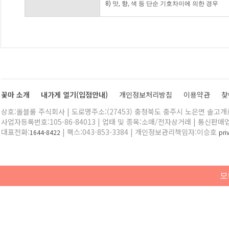
8) 맛, 향, 색 등 단순 기호차이에 의한 경우
꽃마 소개
내가게 열기(입점안내)
개인정보처리방침
이용약관
찾
상호:올블룸 주식회사 | 도로명주소:(27453) 충청북도 충주시 노은면 솔고개로 
사업자등록번호:105-86-84013 | 업태 및 종목:소매/전자상거래 | 통신판매
대표전화:
| 팩스:043-853-3384 | 개인정보관리책임자:이승호
1644-8422
pr
모