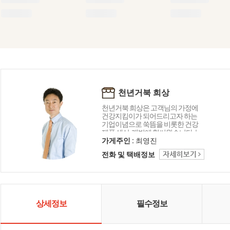
천년거북 희상
천년거북 희상은 고객님의 가정에
건강지킴이가 되어드리고자 하는
기업이념으로 쑥뜸을 비롯한 건강
제품 생산, 개발에 힘써왔습니다. 늘
처음처럼 정직하고 진지하게 고객
가게주인 :
최영진
님의 말씀에 귀 기울이고 끊임없이
전화 및 택배정보
혁신하고 노력하는 기업이 되겠습
니다. 감사합니다.
상세정보
필수정보