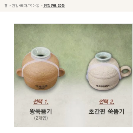
>
>
홈
건강/레저/유아동
건강관리용품