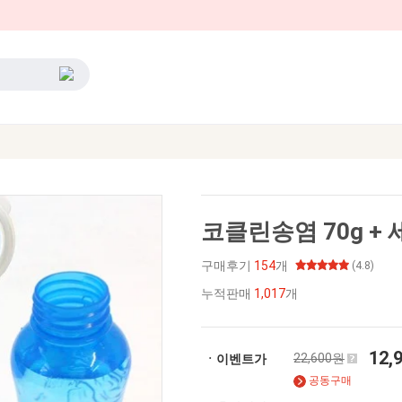
코클린송염 70g + 
구매후기
154
개
(4.8)
누적판매
1,017
개
12,
22,600원
ㆍ이벤트가
공동구매