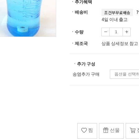
ㆍ추가혜택
ㆍ배송비
조건부무료배송
4일 이내 출고
ㆍ수량
ㆍ제조국
상품 상세정보 참고
ㆍ추가 구성
송염추가 구매
찜
선물