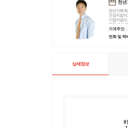
천년
천년거북 희
건강지킴이
기업이념으로
제품 생산, 
처음처럼 정
가게주인 :
님의 말씀에
전화 및 
혁신하고 노
니다. 감사합
상세정보
8