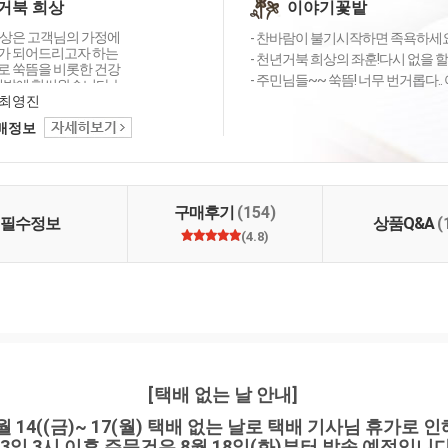
거북 희상
이야기꽃밭
상은 고객님의 가정에
- 찬바람이 불기시작하면 족욕하세요~
가 되어드리고자 하는
- 천년거북 희상의 좌훈!다시 없을 할
 쑥뜸을 비롯한 건강
- 주민님들~~ 쑥뜸! 너무 번거롭다.. 
개발에 힘써왔습니다. 늘
직하고 진지하게 고객
최영진
 귀 기울이고 끊임없이
택배정보
력하는 기업이 되겠습
니다.
구매후기
(154)
필수정보
상품Q&A
(
(4.8)
[택배 없는 날 안내]
월 14((금)~ 17(월) 택배 없는 날로 택배 기사님 휴가로 인
13일 3시 이후 주문건은 8월 18일(화)부터 발송 예정입니다