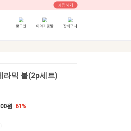
가입하기
로그인
이야기꽃밭
장바구니
세라믹 볼(2p세트)
000원
61%