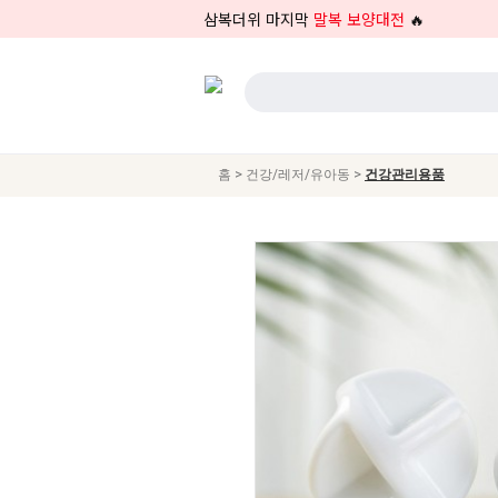
삼복더위 마지막
말복 보양대전
🔥
>
>
홈
건강/레저/유아동
건강관리용품