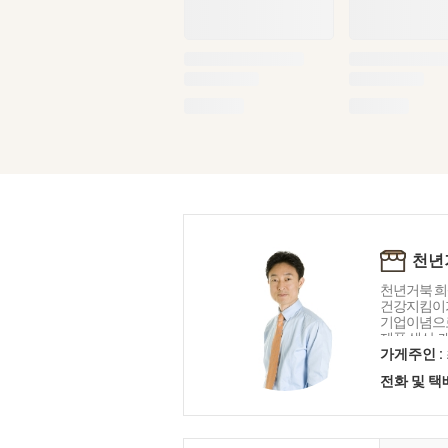
천년
천년거북 희
건강지킴이
기업이념으로
제품 생산, 
처음처럼 정
가게주인 :
님의 말씀에
전화 및 
혁신하고 노
니다. 감사합