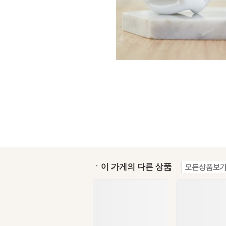
ㆍ이 가게의 다른 상품
모든상품보기