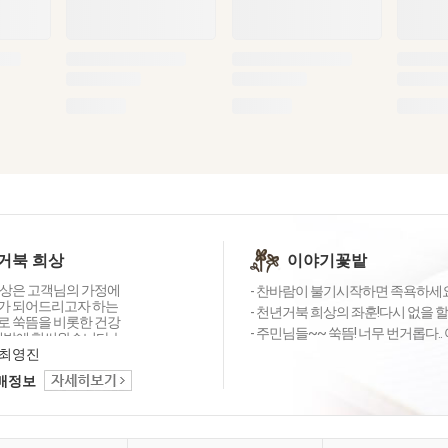
거북 희상
이야기꽃밭
상은 고객님의 가정에
- 찬바람이 불기시작하면 족욕하세요~
가 되어드리고자 하는
- 천년거북 희상의 좌훈!다시 없을 할
 쑥뜸을 비롯한 건강
- 주민님들~~ 쑥뜸! 너무 번거롭다.. 
개발에 힘써왔습니다. 늘
직하고 진지하게 고객
최영진
 귀 기울이고 끊임없이
택배정보
력하는 기업이 되겠습
니다.