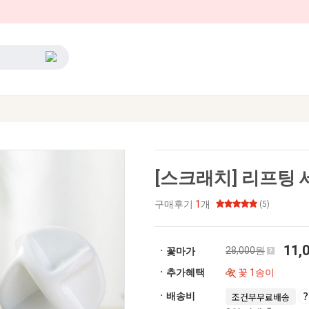
[스크래치] 리프팅 
구매후기
1
개
(5)
11,
28,000원
ㆍ꽃마가
ㆍ추가혜택
꽃 1송이
ㆍ배송비
조건부무료배송