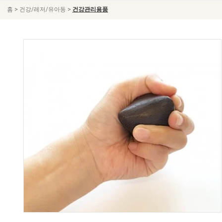
>
>
홈
건강/레저/유아동
건강관리용품