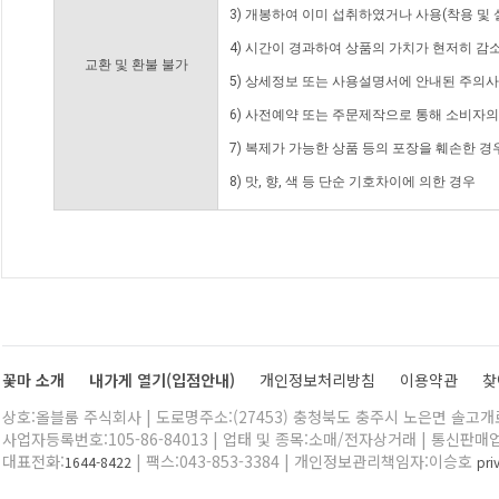
3) 개봉하여 이미 섭취하였거나 사용(착용 및 
4) 시간이 경과하여 상품의 가치가 현저히 감
교환 및 환불 불가
5) 상세정보 또는 사용설명서에 안내된 주의사
6) 사전예약 또는 주문제작으로 통해 소비자
7) 복제가 가능한 상품 등의 포장을 훼손한 경
8) 맛, 향, 색 등 단순 기호차이에 의한 경우
꽃마 소개
내가게 열기(입점안내)
개인정보처리방침
이용약관
찾
상호:올블룸 주식회사 | 도로명주소:(27453) 충청북도 충주시 노은면 솔고개로 
사업자등록번호:105-86-84013 | 업태 및 종목:소매/전자상거래 | 통신판매
대표전화:
| 팩스:043-853-3384 | 개인정보관리책임자:이승호
1644-8422
pr