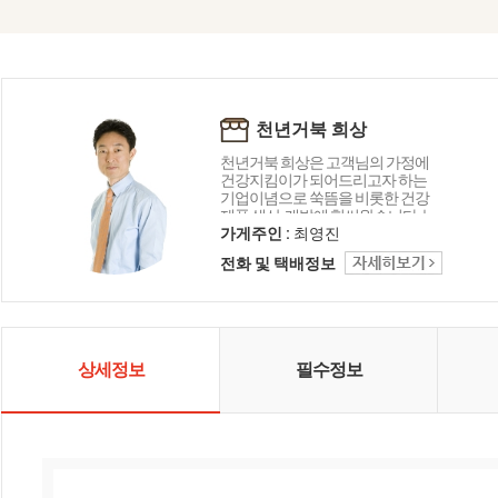
천년거북 희상
천년거북 희상은 고객님의 가정에
건강지킴이가 되어드리고자 하는
기업이념으로 쑥뜸을 비롯한 건강
제품 생산, 개발에 힘써왔습니다. 늘
처음처럼 정직하고 진지하게 고객
가게주인 :
최영진
님의 말씀에 귀 기울이고 끊임없이
전화 및 택배정보
혁신하고 노력하는 기업이 되겠습
니다. 감사합니다.
상세정보
필수정보