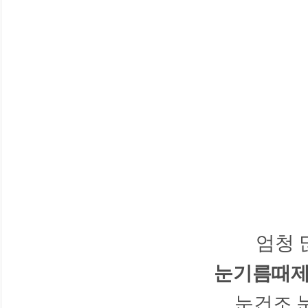
엄청 
눈기름때제
눈건조,