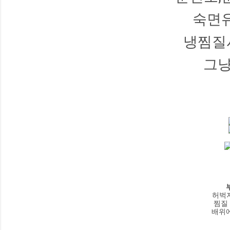
숙면
냉찜질
그냥
허벅지
찜질 
배위에