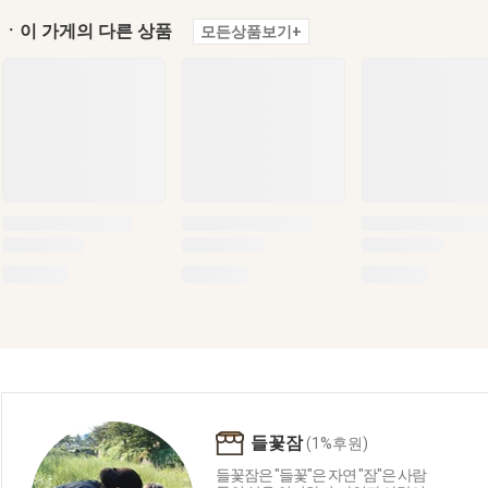
ㆍ이 가게의 다른 상품
모든상품보기+
들꽃잠
(1%후원)
들꽃잠은 "들꽃"은 자연 "잠"은 사람