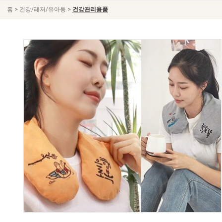
>
>
홈
건강/레저/유아동
건강관리용품