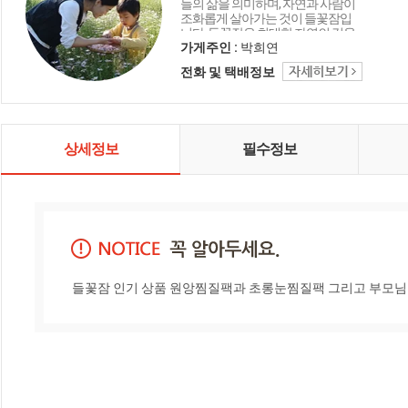
들의 삶을 의미하며, 자연과 사람이
조화롭게 살아가는 것이 들꽃잠입
니다. 들꽃잠은 최대한 자연의 것을
가져다 침구, 생활소품, 식품, 화장품
가게주인 :
박희연
등 생활전반에 필요한 것들을 만들
전화 및 택배정보
어 보급하고 있습니다. 여러분들의
삶에 향기가 나도록 늘 노력하겠습
니다.
상세정보
필수정보
들꽃잠 인기 상품 원앙찜질팩과 초롱눈찜질팩 그리고 부모님