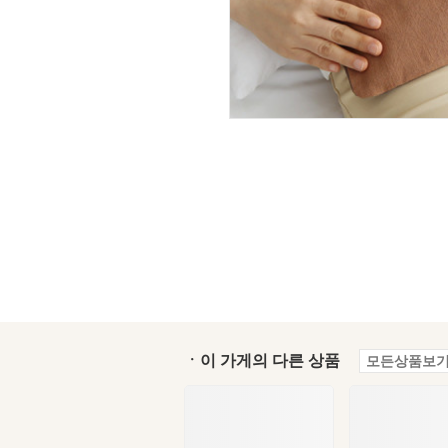
ㆍ이 가게의 다른 상품
모든상품보기