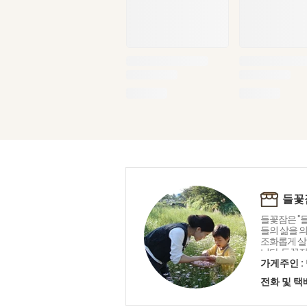
들꽃
들꽃잠은 "들
들의 삶을 
조화롭게 살
니다. 들꽃
가져다 침구,
가게주인 :
등 생활전반
전화 및 
어 보급하고
삶에 향기가