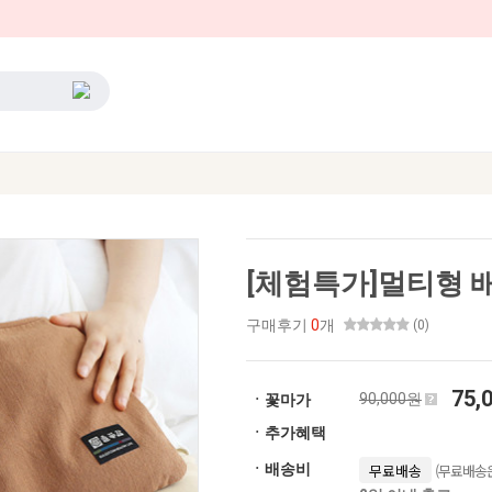
[체험특가]멀티형 
구매후기
0
개
(0)
75,
90,000원
ㆍ꽃마가
ㆍ추가혜택
(무료배송은
ㆍ배송비
무료배송