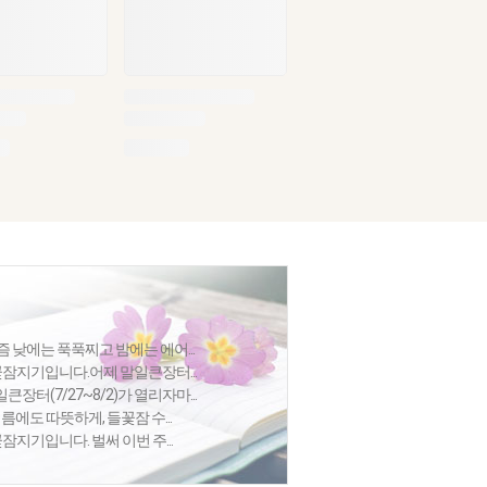
 낮에는 푹푹찌고 밤에는 에어...
들꽃잠지기입니다.어제 말일큰장터...
큰장터(7/27~8/2)가 열리자마...
름에도 따뜻하게, 들꽃잠 수...
잠지기입니다. 벌써 이번 주...