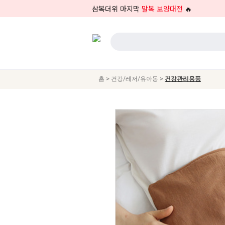
삼복더위 마지막
말복 보양대전
🔥
>
>
홈
건강/레저/유아동
건강관리용품