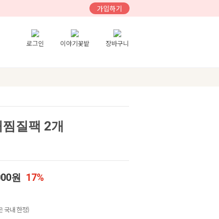
가입하기
로그인
이야기꽃밭
장바구니
배찜질팩 2개
000원
17%
 국내 한정)