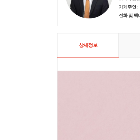
다. 소수만
기를 좀 더 
가게주인 :
실 수 있도
전화 및 
상세정보