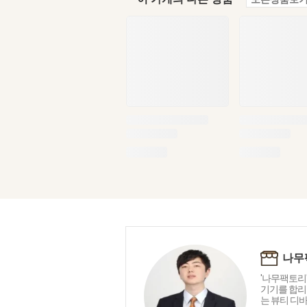
나무
'나무팩토리'
기기를 합리
는 뷰티 디