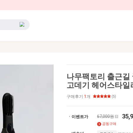
나무팩토리 출근길 
고데기 헤어스타일
구매후기
1
개
(5)
35,
67,000원
ㆍ이벤트가
공동구매