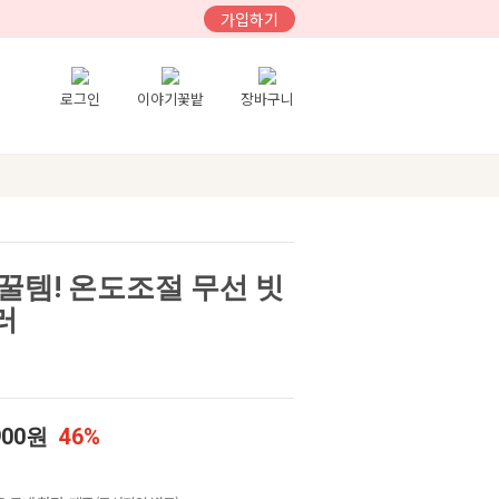
가입하기
로그인
이야기꽃밭
장바구니
꿀템! 온도조절 무선 빗
러
900원
46%