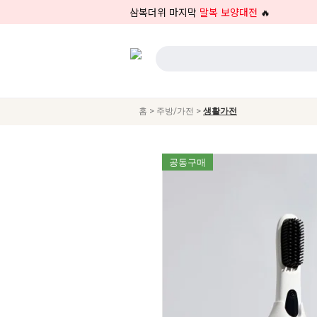
삼복더위 마지막
말복 보양대전
🔥
>
>
홈
주방/가전
생활가전
공동구매