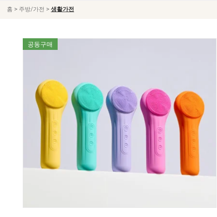
>
>
홈
주방/가전
생활가전
공동구매