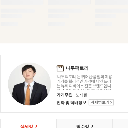
나무팩토리
'나무팩토리' 는 뛰어난 품질의 미용
기기를 합리적인 가격에 제안 드리
는 뷰티 디바이스 전문 브랜드입니
다. 소수만의 전유물이었던 미용기
기를 좀 더 많은 분들이 쉽게 사용하
가게주인 :
노재환
실 수 있도록 돕겠습니다.
전화 및 택배정보
상세정보
필수정보