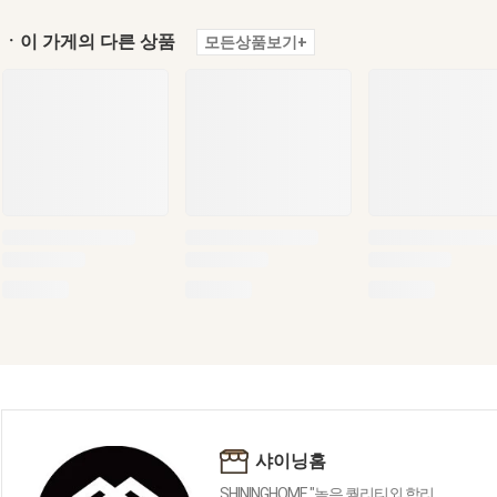
ㆍ이 가게의 다른 상품
모든상품보기+
샤이닝홈
SHININGHOME "높은 퀄리티외 합리