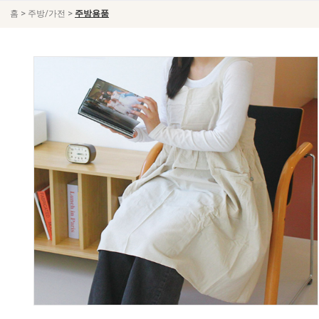
>
>
홈
주방/가전
주방용품