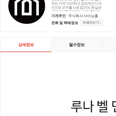
적인 가격" 모던하고 감성적인 디자
인으로 모두를 사로 잡으며, 폭 넓은
카테고리를 자랑하는 리빙 홈데코
인테리어 샤이닝홈입니다.
가게주인 :
주식회사 샤이닝홈
전화 및 택배정보
상세정보
필수정보