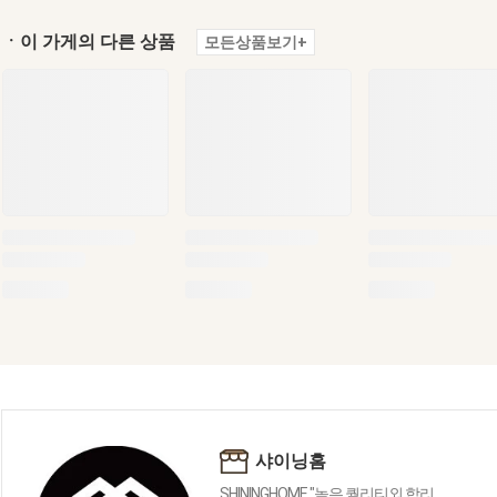
ㆍ이 가게의 다른 상품
모든상품보기+
샤이닝홈
SHININGHOME "높은 퀄리티외 합리