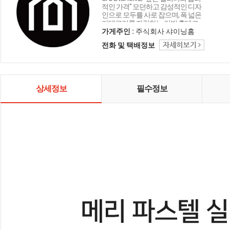
적인 가격" 모던하고 감성적인 디자
인으로 모두를 사로 잡으며, 폭 넓은
카테고리를 자랑하는 리빙 홈데코
인테리어 샤이닝홈입니다.
가게주인 :
주식회사 샤이닝홈
전화 및 택배정보
상세정보
필수정보