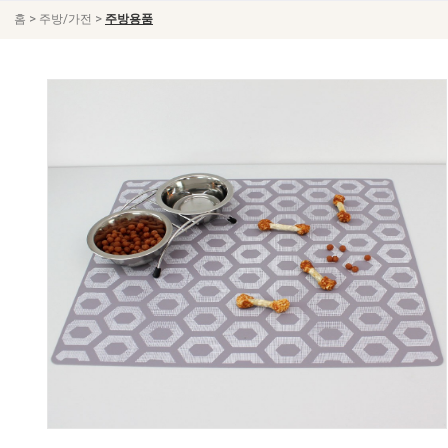
>
>
홈
주방/가전
주방용품