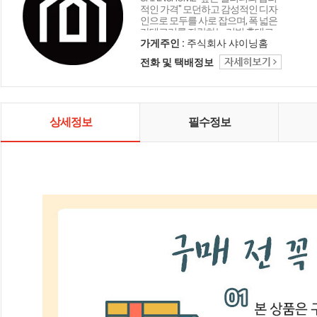
적인 가격" 모던하고 감성적인 디자
인으로 모두를 사로 잡으며, 폭 넓은
카테고리를 자랑하는 리빙 홈데코
인테리어 샤이닝홈입니다.
가게주인 :
주식회사 샤이닝홈
전화 및 택배정보
상세정보
필수정보