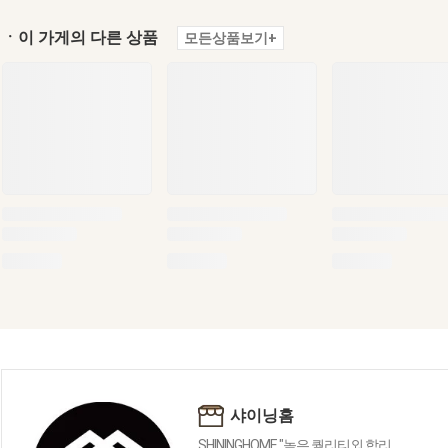
ㆍ이 가게의 다른 상품
모든상품보기+
샤이닝홈
SHININGHOME "높은 퀄리티외 합리