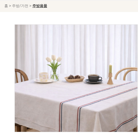
>
>
홈
주방/가전
주방용품