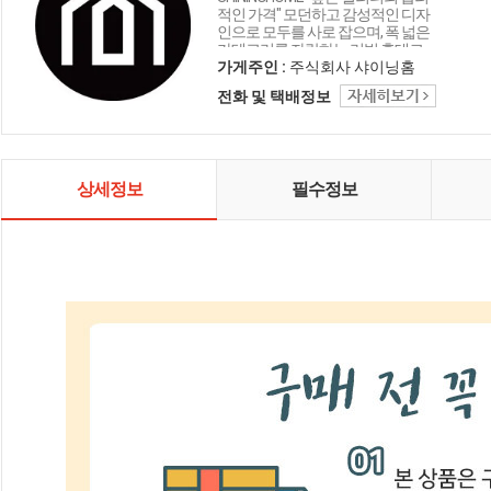
적인 가격" 모던하고 감성적인 디자
인으로 모두를 사로 잡으며, 폭 넓은
카테고리를 자랑하는 리빙 홈데코
인테리어 샤이닝홈입니다.
가게주인 :
주식회사 샤이닝홈
전화 및 택배정보
상세정보
필수정보