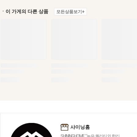
ㆍ이 가게의 다른 상품
모든상품보기+
샤이닝홈
SHININGHOME "높은 퀄리티외 합리