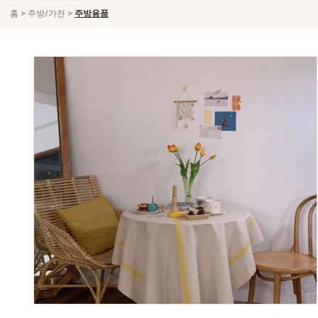
>
>
홈
주방/가전
주방용품