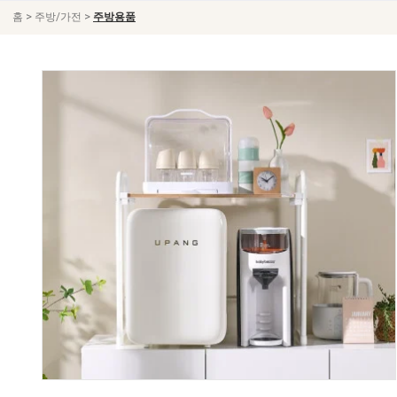
>
>
홈
주방/가전
주방용품