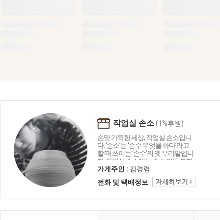
작업실 손소
(1%후원)
손맛 가득한 세상, 작업실 손소입니
다. ‘손소’는 ‘손수 무엇을 하다’라고
할 때 쓰이는 ‘손수’의 옛 우리말입니
다. 작업실 손소에는 손소 만든 도자
기 그릇, 특이한 인테리어 소품, 테이
가게주인 :
김경령
블 소품 등이 다양하게 준비되어 있
전화 및 택배정보
습니다. 손소 세상으로 초대합니다.