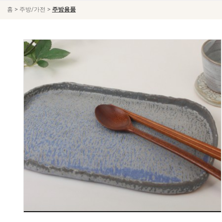
>
>
홈
주방/가전
주방용품