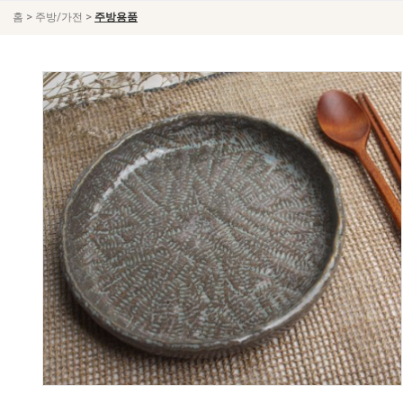
>
>
홈
주방/가전
주방용품