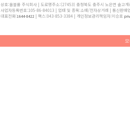
상호:올블룸 주식회사 | 도로명주소:(27453) 충청북도 충주시 노은면 솔고개로 
사업자등록번호:105-86-84013 | 업태 및 종목:소매/전자상거래 | 통신판매
대표전화:
| 팩스:043-853-3384 | 개인정보관리책임자:이승호
1644-8422
pr
모