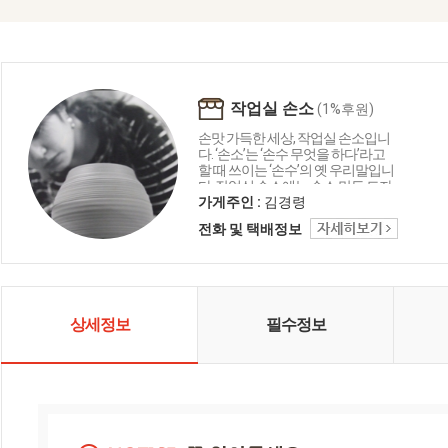
작업실 손소
(1%후원)
손맛 가득한 세상, 작업실 손소입니
다. ‘손소’는 ‘손수 무엇을 하다’라고
할 때 쓰이는 ‘손수’의 옛 우리말입니
다. 작업실 손소에는 손소 만든 도자
기 그릇, 특이한 인테리어 소품, 테이
가게주인 :
김경령
블 소품 등이 다양하게 준비되어 있
전화 및 택배정보
습니다. 손소 세상으로 초대합니다.
상세정보
필수정보